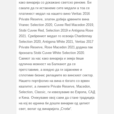
како винарија со докажано светско реноме. Би
сакале да ги истакнеме сите медали а тоа се
платинест медал на нашето вино Veritas 2016
Private Reserve, златен добија црвените вина
Vranec Selection 2020, Cuvee Red Macedon 2019,
Stobi Cuvee Red, Selection 2019 и Antigona Rose
2021. Сребрениот медал го освоија Chardonnay
Selection 2020, Antigona White 2021, Veritas 2017
Private Reserve, Rose Macedon 2021 додека пак
бронзата Stobi Cuvee White Selection 2020.
Саемот за нас како винарија и земја беше
одлична можност на Балканот да се
претставиме, а воедно да ги зајакнеме и
сплотиме бизнис релациите во винскиот сектор.
Нашето портфолио на вина е богато со врвен
квалитет, а линиите Private Reserve, Macedon,
Selection, Classic, ги извезуваме во Европa, САД
и Кина. Очекуваме овој саем да стане традиција
на кој во иднина би дошле винарии од целиот
свет, велат од винаријата „Стоби“.