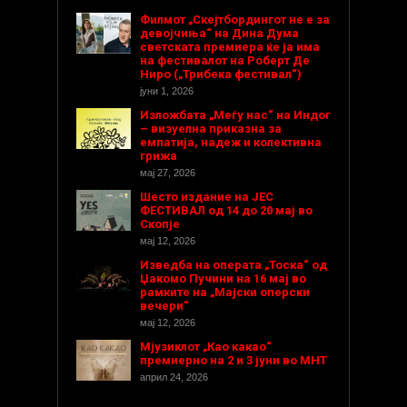
Филмот „Скејтбордингот не е за
девојчиња“ на Дина Дума
светската премиера ќе ја има
на фестивалот на Роберт Де
Ниро („Трибека фестивал“)
јуни 1, 2026
Изложбата „Меѓу нас“ на Индог
– визуелна приказна за
емпатија, надеж и колективна
грижа
мај 27, 2026
Шесто издание на ЈЕС
ФЕСТИВАЛ од 14 до 20 мај во
Скопје
мај 12, 2026
Изведба на операта „Тоска“ од
Џакомо Пучини на 16 мај во
рамките на „Мајски оперски
вечери“
мај 12, 2026
Мјузиклот „Као какао“
премиерно на 2 и 3 јуни во МНТ
април 24, 2026