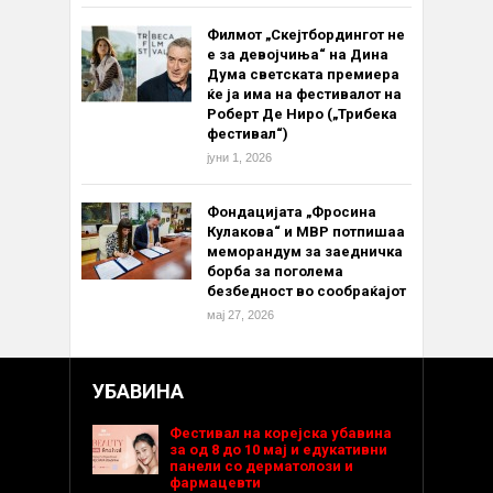
Филмот „Скејтбордингот не
е за девојчиња“ на Дина
Дума светската премиера
ќе ја има на фестивалот на
Роберт Де Ниро („Трибека
фестивал“)
јуни 1, 2026
Фондацијата „Фросина
Кулакова“ и МВР потпишаа
меморандум за заедничка
борба за поголема
безбедност во сообраќајот
мај 27, 2026
УБАВИНА
Фестивал на корејска убавина
за од 8 до 10 мај и едукативни
панели со дерматолози и
фармацевти