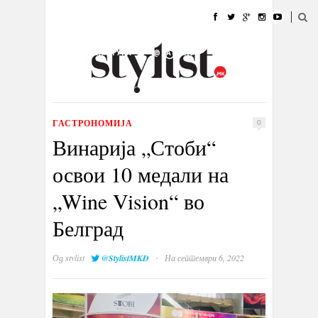
ДОМА
МОДА
СТИЛ
УБАВИНА
ЖИВОТ
КУЛТУРА
@РАБОТА
ГАЛЕРИЈА
ИЗЛОГ
КОНТАКТ
ГАСТРОНОМИЈА
0
Винарија „Стоби“
освои 10 медали на
„Wine Vision“ во
Белград
·
Од
stylist
@StylistMKD
На септември 6, 2022