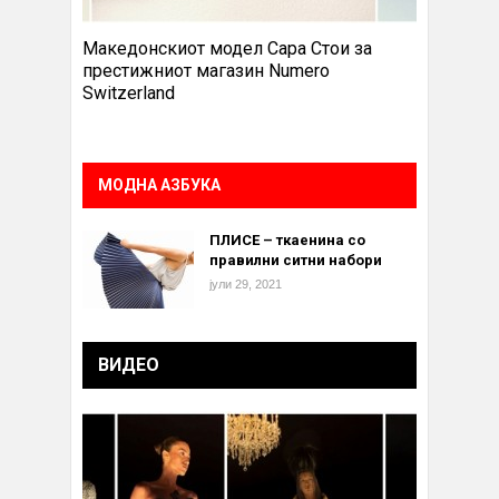
Македонскиот модел Сара Стои за
престижниот магазин Numero
Switzerland
МОДНА АЗБУКА
ПЛИСЕ – ткаенина со
правилни ситни набори
јули 29, 2021
ВИДЕО