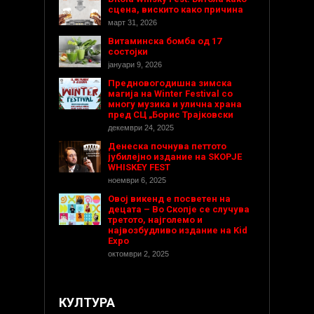
сцена, вискито како причина
март 31, 2026
Витаминска бомба од 17
состојки
јануари 9, 2026
Предновогодишнa зимска
магија на Winter Festival со
многу музика и улична храна
пред СЦ „Борис Трајковски
декември 24, 2025
Денеска почнува петтото
јубилејно издание на SKOPJE
WHISKEY FEST
ноември 6, 2025
Овој викенд е посветен на
децата – Во Скопје се случува
третото, најголемо и
највозбудливо издание на Kid
Expo
октомври 2, 2025
КУЛТУРА