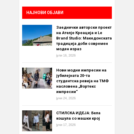
НАЈНОВИ ОБЈАВИ
Заеднички авторски проект
на Ателје Креација и Le
Brand Studio: Македонската
традиција доби современ
моден израз
јули 16, 2026
Нови модни импресии на
јубилејната 20-та
студентска ревија на ТМФ
насловена „Вортекс
импресии“
јуни 24, 2026
СТИЛСКА ИДЕЈА: Бела
кошула со машки крој
јуни 17, 2026