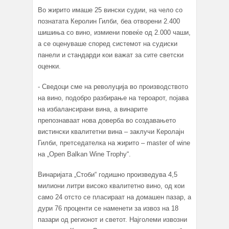
Во жирито имаше 25 вински судии, на чело со
познатата Керолин Гилби, беа отворени 2.400
шишиња со вино, измиени повеќе од 2.000 чаши,
а се оценуваше според системот на судиски
панели и стандарди кои важат за сите светски
оценки.
- Сведоци сме на револуција во производството
на вино, подобро разбирање на тероарот, појава
на избалансирани вина, а винарите
препознаваат нова доверба во создавањето
вистински квалитетни вина – заклучи Керолајн
Гилби, претседателка на жирито – master of wine
на „Open Balkan Wine Trophy“.
Винаријата „Стоби“ годишно произведува 4,5
милиони литри високо квалитетно вино, од кои
само 24 отсто се пласираат на домашен пазар, а
дури 76 проценти се наменети за извоз на 18
пазари од регионот и светот. Најголеми извозни