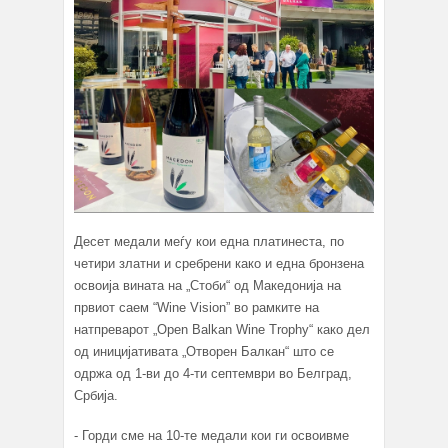
Десет медали меѓу кои една платинеста, по
четири златни и сребрени како и една бронзена
освоија вината на „Стоби“ од Македонија на
првиот саем “Wine Vision” во рамките на
натпреварот „Open Balkan Wine Trophy“ како дел
од иницијативата „Отворен Балкан“ што се
одржа од 1-ви до 4-ти септември во Белград,
Србија.
- Горди сме на 10-те медали кои ги освоивме