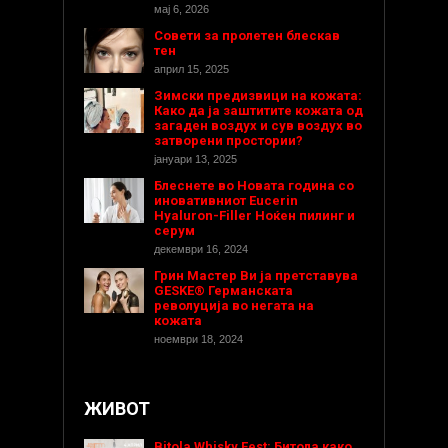
мај 6, 2026
Совети за пролетен блескав
тен
април 15, 2025
Зимски предизвици на кожата:
Како да ја заштитите кожата од
загаден воздух и сув воздух во
затворени простории?
јануари 13, 2025
Блеснете во Новата година со
иновативниот Eucerin
Hyaluron-Filler Ноќен пилинг и
серум
декември 16, 2024
Грин Мастер Ви ја претставува
GESKE® Германската
револуција во негата на
кожата
ноември 18, 2024
ЖИВОТ
Bitola Whisky Fest: Битола како