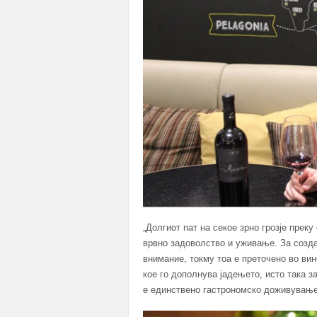
„Долгиот пат на секое зрно грозје прек
врвно задоволство и уживање. За созд
внимание, токму тоа е преточено во вин
кое го дополнува јадењето, исто така з
е единствено гастрономско доживување”