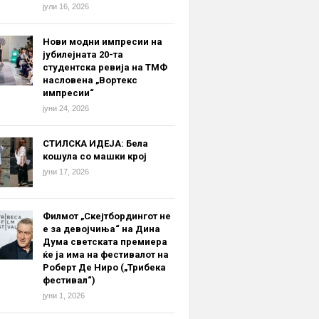
јули 16, 2026
Нови модни импресии на
јубилејната 20-та
студентска ревија на ТМФ
насловена „Вортекс
импресии“
јуни 24, 2026
СТИЛСКА ИДЕЈА: Бела
кошула со машки крој
јуни 17, 2026
Филмот „Скејтбордингот не
е за девојчиња“ на Дина
Дума светската премиера
ќе ја има на фестивалот на
Роберт Де Ниро („Трибека
фестивал“)
јуни 1, 2026