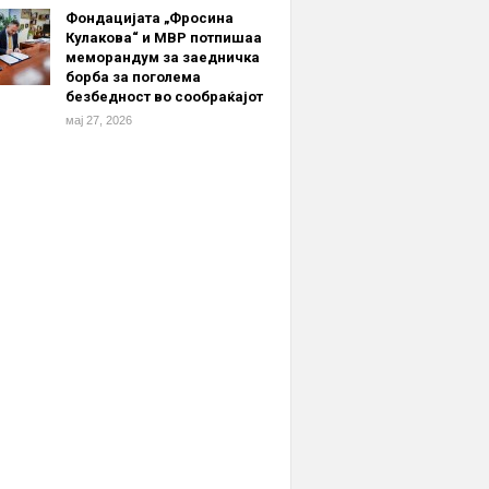
Фондацијата „Фросина
Кулакова“ и МВР потпишаа
меморандум за заедничка
борба за поголема
безбедност во сообраќајот
мај 27, 2026