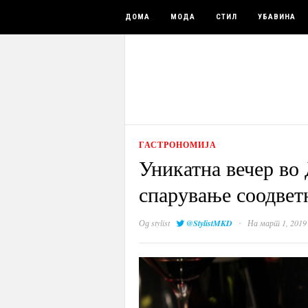
ДОМА
МОДА
СТИЛ
УБАВИНА
ГАСТРОНОМИЈА
Уникатна вечер во
спарување соодвет
·
Од
stylist
@StylistMKD
На март 1, 2019