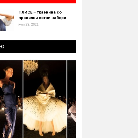
ПЛИСЕ – ткаенина со
правилни ситни набори
јули 29, 2021
ЕО