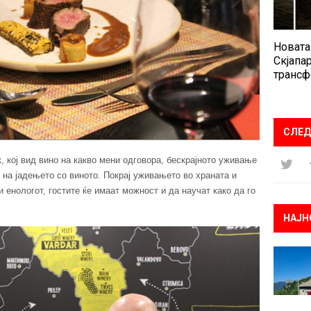
Новата
Скјапар
трансф
СЛЕД
к, кој вид вино на какво мени одговора, бескрајното уживање
 на јадењето со виното. Покрај уживањето во храната и
и енологот, гостите ќе имаат можност и да научат како да го
НАЈН