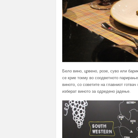
Бело вино, црвено, розе, суво или бари
се крие токму во соодветното парирање
виното, со советите на главниот готвач 
изберат виното за одредено јадење.