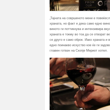
„Тајната на совршеното мени е повеќесл
храната, но факт е дека само едно вино
виното ги поттикнува и интензивира вк
храната е токму во тоа да се отворат в
се друго е само оброк. Иако храната и в
едно поинакво искуство кое ќе ги задов
главен готвач на Скопје Мериот хотел.