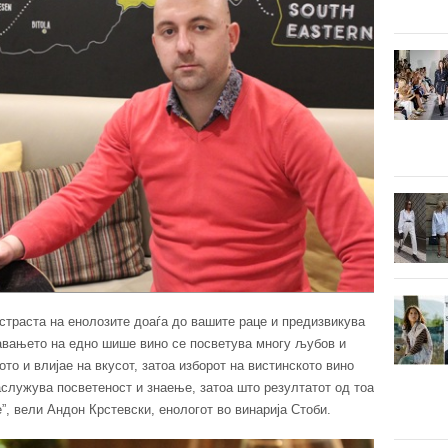
у страста на енолозите доаѓа до вашите раце и предизвикува
авањето на едно шише вино се посветува многу љубов и
ото и влијае на вкусот, затоа изборот на вистинското вино
аслужува посветеност и знаење, затоа што резултатот од тоа
, вели Андон Крстевски, енологот во винарија Стоби.