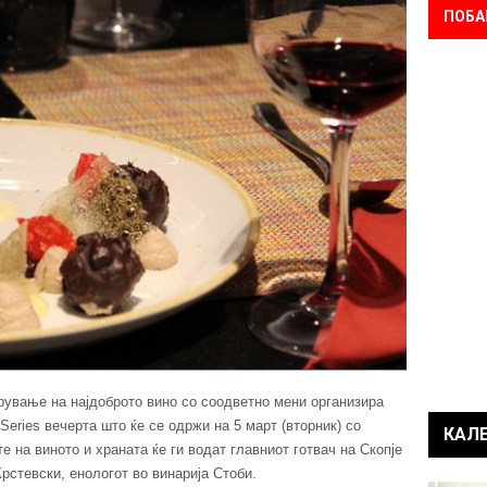
ПОБА
рување на најдоброто вино со соодветно мени организира
Series вечерта што ќе се одржи на 5 март (вторник) со
КАЛ
ите на виното и храната ќе ги водат главниот готвач на Скопје
рстевски, енологот во винарија Стоби.