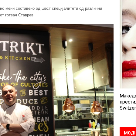
ено мени составено од шест специјалитети од различни
иот готвач Ставрев.
Македо
прести
Switzer
МОДН