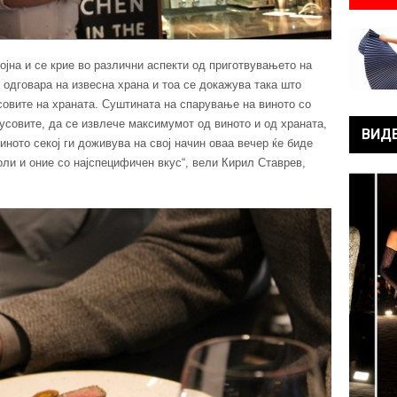
ојна и се крие во различни аспекти од приготвувањето на
 одговара на извесна храна и тоа се докажува така што
усовите на храната. Суштината на спарување на виното со
кусовите, да се извлече максимумот од виното и од храната,
ВИД
иното секој ги доживува на свој начин оваа вечер ќе биде
оли и оние со најспецифичен вкус“, вели Кирил Ставрев,