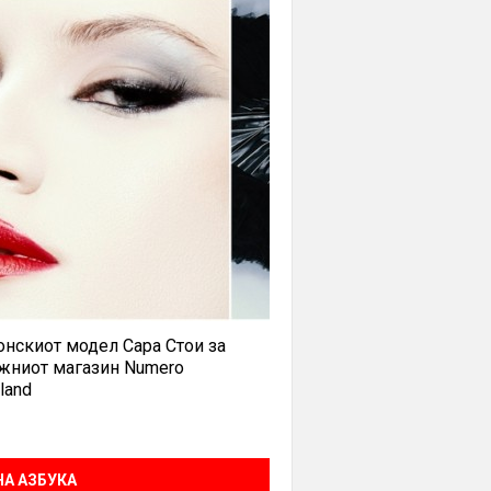
нскиот модел Сара Стои за
жниот магазин Numero
land
А АЗБУКА