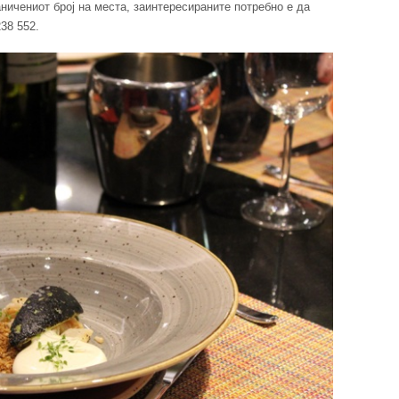
ничениот број на места, заинтересираните потребно е да
38 552.