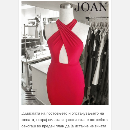
„Смислата на постоењето и опстанувањето на
жената, покрај силата и цврстината, е потребата
секогаш во преден план да ја истакне нејзината