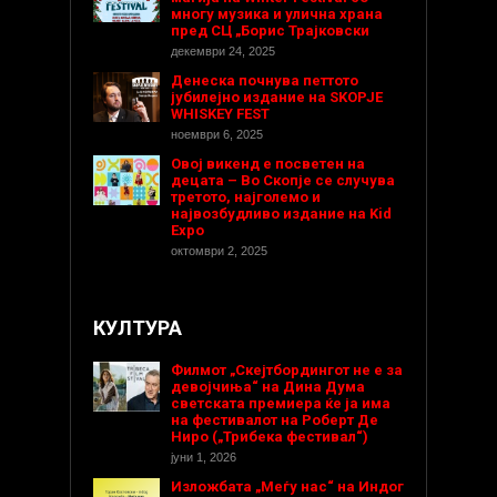
многу музика и улична храна
пред СЦ „Борис Трајковски
декември 24, 2025
Денеска почнува петтото
јубилејно издание на SKOPJE
WHISKEY FEST
ноември 6, 2025
Овој викенд е посветен на
децата – Во Скопје се случува
третото, најголемо и
највозбудливо издание на Kid
Expo
октомври 2, 2025
КУЛТУРА
Филмот „Скејтбордингот не е за
девојчиња“ на Дина Дума
светската премиера ќе ја има
на фестивалот на Роберт Де
Ниро („Трибека фестивал“)
јуни 1, 2026
Изложбата „Меѓу нас“ на Индог