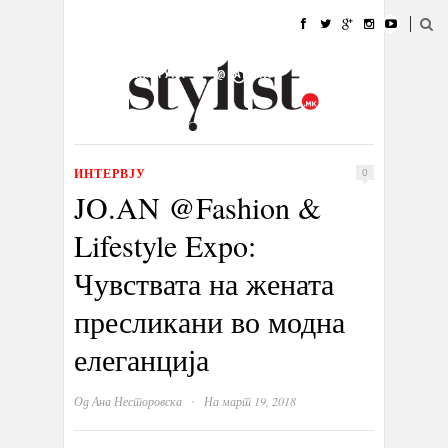
ДОМА
МОДА
СТИЛ
УБАВИНА
ЖИВОТ
КУЛТУРА
@РАБОТА
ГАЛЕРИЈА
ИЗЛОГ
КОНТАКТ
ИНТЕРВЈУ
0
JO.AN @Fashion &
Lifestyle Expo:
Чувствата на жената
пресликани во модна
елеганција
·
Од
Ана Несторовска
На март 19, 2018