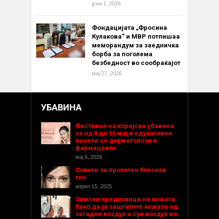
јуни 1, 2026
Фондацијата „Фросина
Кулакова“ и МВР потпишаа
меморандум за заедничка
борба за поголема
безбедност во сообраќајот
мај 27, 2026
УБАВИНА
Фестивал на корејска убавина
за од 8 до 10 мај и едукативни
панели со дерматолози и
фармацевти
мај 6, 2026
Совети за пролетен блескав
тен
април 15, 2025
Зимски предизвици на кожата:
Како да ја заштитите кожата од
загаден воздух и сув воздух во