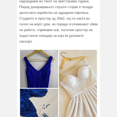
надградиме во текот на престојнава година.
Покрај дизајнирањето сеуште стојам и позади
целосната изработка на одредени парчиња.
Студиото е простор од 20м2, кој се наоѓа во
склоп на мојот дом, но поради зголемениот обем
на работа, спремаме нов, поголем простор на
подостапна локација за која ќе дознаете
наскоро.