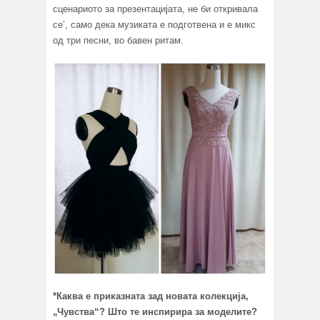
сценариото за презентацијата, не би откривала
се’, само дека музиката е подготвена и е микс
од три песни, во бавен ритам.
*Каква е приказната зад новата колекција,
„Чувства“? Што те инспирира за моделите?