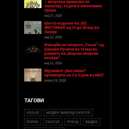
– визуелна приказна за
емпатија, надеж и колективна
грижа
мај 27, 2026
Шесто издание на ЈЕС
ФЕСТИВАЛ од 14 до 20 мај во
Скопје
мај 12, 2026
Изведба на операта „Тоска“ од
Џакомо Пучини на 16 мај во
рамките на „Мајски оперски
вечери“
мај 12, 2026
Мјузиклот „Као какао“
премиерно на 2 и 3 јуни во МНТ
април 24, 2026
ТАГОВИ
VOGUE
МОДЕН ВИКЕНД-СКОПЈЕ
ПАРИЗ
СКОПЈЕ
ТРЕНД
ВИДЕО