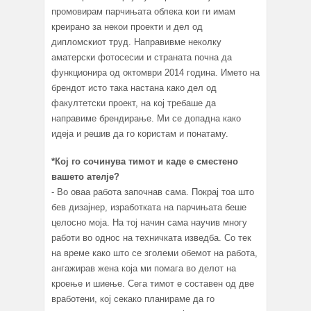
промовирам парчињата облека кои ги имам
креирано за некои проекти и дел од
дипломскиот труд. Направивме неколку
аматерски фотосесии и страната почна да
функционира од октомври 2014 година. Името на
брендот исто така настана како дел од
факултетски проект, на кој требаше да
направиме брендирање. Ми се допадна како
идеја и решив да го користам и понатаму.
*Кој го сочинува тимот и каде е сместено
вашето ателје?
- Во оваа работа започнав сама. Покрај тоа што
бев дизајнер, изработката на парчињата беше
целосно моја. На тој начин сама научив многу
работи во однос на техничката изведба. Со тек
на време како што се зголеми обемот на работа,
ангажирав жена која ми помага во делот на
кроење и шиење. Сега тимот е составен од две
вработени, кој секако планираме да го