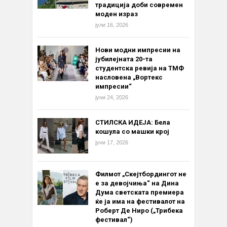
традиција доби современ
моден израз
јули 16, 2026
Нови модни импресии на
јубилејната 20-та
студентска ревија на ТМФ
насловена „Вортекс
импресии“
јуни 24, 2026
СТИЛСКА ИДЕЈА: Бела
кошула со машки крој
јуни 17, 2026
Филмот „Скејтбордингот не
е за девојчиња“ на Дина
Дума светската премиера
ќе ја има на фестивалот на
Роберт Де Ниро („Трибека
фестивал“)