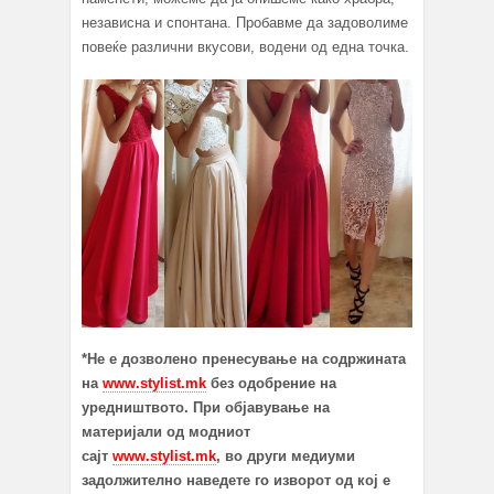
независна и спонтана. Пробавме да задоволиме
повеќе различни вкусови, водени од една точка.
*Не е дозволено пренесување на содржината
на
www.stylist.mk
без одобрение на
уредништвото. При објавување на
материјали од модниот
сајт
www.stylist.mk
, во други медиуми
задолжително наведете го изворот од кој е