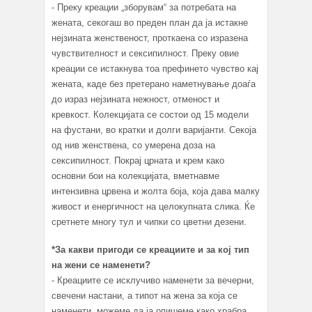
- Преку креации „зборувам“ за потребата на
жената, секогаш во преден план да ја истакне
нејзината женственост, проткаена со изразена
чувствителност и сексипилност. Преку овие
креации се истакнува тоа префинето чувство кај
жената, каде без претерано наметнување доаѓа
до израз нејзината нежност, отменост и
кревкост. Колекцијата се состои од 15 модели
на фустани, во кратки и долги варијанти. Секоја
од нив женствена, со умерена доза на
сексипилност. Покрај црната и крем како
основни бои на колекцијата, вметнавме
интензивна црвена и жолта боја, која дава малку
живост и енергичност на целокупната слика. Ќе
сретнете многу тул и чипки со цветни дезени.
*За какви пригоди се креациите и за кој тип
на жени се наменети?
- Креациите се исклучиво наменети за вечерни,
свечени настани, а типот на жена за која се
наменети, можеме да ја опишеме како храбра,