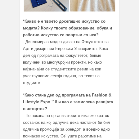
*Какво е е твоето досегашно искуство со
модата? Колку твоето образование, обука и
работно искуство се поврзни со неа?
- Дипломирав моден дизајн на Факултетот за
Арт и дизајн при Европски Универзитет. Како
дел од програмата на факултетот, бевме
вклучени во многубројни проекти, но како
најзначајни се студентските ревии на кои
учествувавме секоја година, во текот на
студиите.
*
Како стана дел од програмата на Fashion &
Lifestyle Expo ’18 и као е замислена ревијата
в четврток?
- По покана на организаторите имавме краток
состанок на кој одлучив дека настанот би бил
одлична промоција за брендот, а воедно едно
поинакво искуство. Се’ уште работиме на