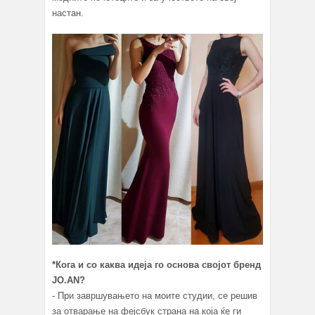
настан.
*Кога и со каква идеја го основа својот бренд
JO.AN?
- При завршувањето на моите студии, се решив
за отварање на фејсбук страна на која ќе ги