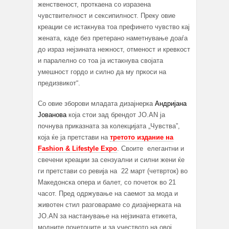
женственост, проткаена со изразена
чувствителност и сексипилност. Преку овие
креации се истакнува тоа префинето чувство кај
жената, каде без претерано наметнување доаѓа
до израз нејзината нежност, отменост и кревкост
и паралелно со тоа ја истакнува својата
умешност гордо и силно да му пркоси на
предизвикот“.
Со овие зборови младата дизајнерка
Андријана
Јованова
која стои зад брендот JO.AN ја
почнува приказната за колекцијата „Чувства”,
која ќе ја претстави на
третото издание на
Fashion & Lifestyle Expo
. Своите елегантни и
свечени креации за сензуални и силни жени ќе
ги претстави со ревија на 22 март (четврток) во
Македонска опера и балет, со почеток во 21
часот. Пред одржување на саемот за мода и
животен стил разговараме со дизајнерката на
JO.AN за настанување на нејзината етикета,
модните почетоците и за учеството на овој