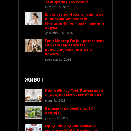
затворени простории?
јануари 13, 2025
Блеснете во Новата година со
иновативниот Eucerin
Hyaluron-Filler Ноќен пилинг и
серум
декември 16, 2024
Грин Мастер Ви ја претставува
GESKE® Германската
револуција во негата на
кожата
ноември 18, 2024
ЖИВОТ
Bitola Whisky Fest: Битола како
сцена, вискито како причина
март 31, 2026
Витаминска бомба од 17
состојки
јануари 9, 2026
Предновогодишнa зимска
магија на Winter Festival со