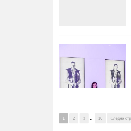
1
2
3
…
10
Следна стр