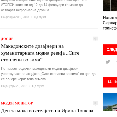
#ТОПСИ клиенти од 12 до 14 февруари ќе може да
остварат неформална дружба ...
Новата
На февруари 9, 2018
/
Од
stylist
Скјапар
трансф
ДОСИЕ
0
Македонските дизајнери на
СЛЕД
хуманитарната модна ревија „Сите
стоплени во зима“
Петнаесет водечки македонски модни дизајнери
учествуваат во акцијата „Сите стоплени во зима“ со цел да
се собере користена зимска ...
НАЈН
На јануари 29, 2018
/
Од
stylist
МОДЕН МОНИТОР
0
Ден за мода во ателјето на Ирина Тошева