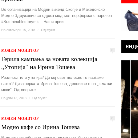
Во организација на Моден викенд Скопје и Македонско
Модно Здружение се одржа модниот перформанс наречен
#Sustainablestorymk – Наши први ...
На октомври 15, 2018
/
Од
stylist
ВИД
МОДЕН МОНИТОР
0
Герила кампања за новата колекција
„Утопија“ на Ирина Тошева
Реалност или утопија? До кој свет полесно го наоѓаме
патот? Дизајнерката Ирина Тошева, деновиве е на ,,слатки
маки”. Одговорите ...
На јули 13, 2018
/
Од
stylist
МОДЕН МОНИТОР
0
Модно кафе со Ирина Тошева
Модните следбеници, идните дизајнери, блогерките и