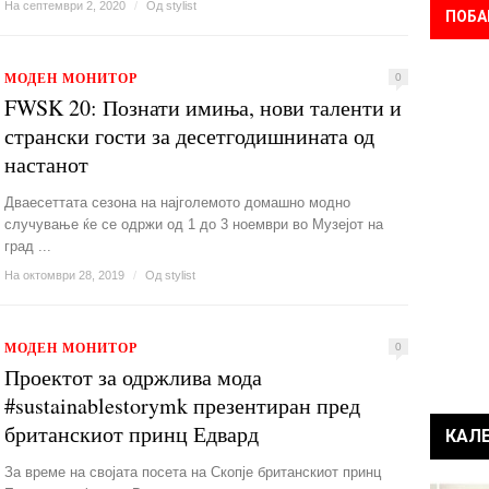
На септември 2, 2020
/
Од
stylist
ПОБА
МОДЕН МОНИТОР
0
FWSK 20: Познати имиња, нови таленти и
странски гости за десетгодишнината од
настанот
Дваесеттата сезона на најголемото домашно модно
случување ќе се одржи од 1 до 3 ноември во Музејот на
град ...
На октомври 28, 2019
/
Од
stylist
МОДЕН МОНИТОР
0
Проектот за одржлива мода
#sustainablestorymk презентиран пред
британскиот принц Едвард
КАЛ
За време на својата посета на Скопје британскиот принц