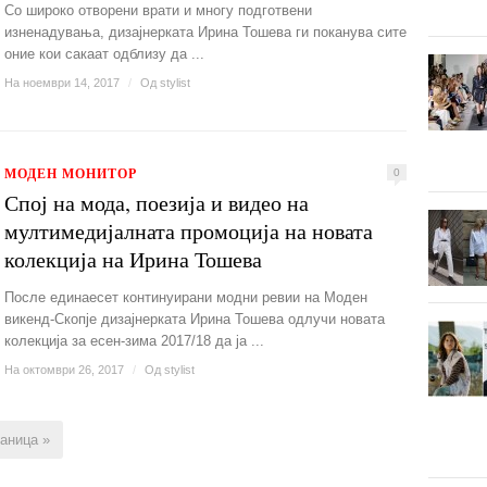
Со широко отворени врати и многу подготвени
изненадувања, дизајнерката Ирина Тошева ги поканува сите
оние кои сакаат одблизу да ...
На ноември 14, 2017
/
Од
stylist
МОДЕН МОНИТОР
0
Спој на мода, поезија и видео на
мултимедијалната промоција на новата
колекција на Ирина Тошева
После единаесет континуирани модни ревии на Моден
викенд-Скопје дизајнерката Ирина Тошева одлучи новата
колекција за есен-зима 2017/18 да ја ...
На октомври 26, 2017
/
Од
stylist
аница »