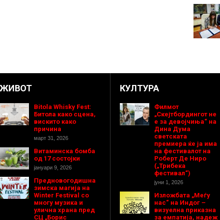
ЖИВОТ
КУЛТУРА
Bitola Whisky Fest:
Филмот
Битола како сцена,
„Скејтбордингот не
вискито како
е за девојчиња“ на
причина
Дина Дума
светската
март 31, 2026
премиера ќе ја има
Витаминска бомба
на фестивалот на
од 17 состојки
Роберт Де Ниро
(„Трибека
јануари 9, 2026
фестивал“)
Предновогодишнa
јуни 1, 2026
зимска магија на
Winter Festival со
Изложбата „Меѓу
многу музика и
нас“ на Индог –
улична храна пред
визуелна приказна
СЦ „Борис
за емпатија, надеж