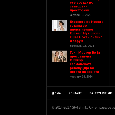
сув воздух во
затворени
простории?
јануари 13, 2025
Блеснете во Новата
година со
иновативниот
Eucerin Hyaluron-
Filler Ноќен пилинг
и серум
декември 16, 2024
Грин Мастер Ви ја
претставува
GESKE®
Германската
револуција во
негата на кожата
ноември 18, 2024
ДОМА
КОНТАКТ
ЗА STYLIST.MK
© 2014-2017 Stylist.mk. Сите права се 