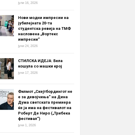
јули 16, 2026
Нови модни импресии на
јубилејната 20-та
студентска ревија на ТМФ
насловена „Вортекс
импресии“
јуни 24, 2026
СТИЛСКА ИДЕЈА: Бела
кошула со машки крој
јуни 17, 2026
Филмот „Скејтбордингот не
е за девојчиња“ на Дина
Дума светската премиера
ќе ја има на фестивалот на
Роберт Де Ниро („Трибека
фестивал“)
јуни 1, 2026