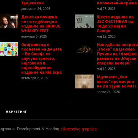
Трајковски
и колективна грижа
декември 24, 2025
мај 27, 2026
Денеска почнува
Шесто издание на
петтото јубилејно
ЈЕС ФЕСТИВАЛ од
издание на SKOPJE
14 до 20 мај во
WHISKEY FEST
Скопје
ноември 6, 2025
мај 12, 2026
Овој викенд е
Изведба на операта
посветен на децата
„Тоска“ од Џакомо
– Во Скопје се
Пучини на 16 мај во
случува третото,
рамките на „Мајски
најголемо и
оперски вечери“
највозбудливо
мај 12, 2026
издание на Kid Expo
Мјузиклот „Као
октомври 2, 2025
какао“ премиерно
на 2 и 3 јуни во МНТ
април 24, 2026
МАРКЕТИНГ
задржани. Development & Hosting
eXpressive graphics