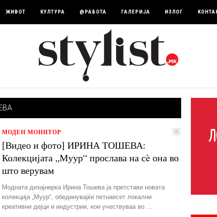
ЖИВОТ
КУЛТУРА
@РАБОТА
ГАЛЕРИЈА
ИЗЛОГ
КОНТА
ЕВА
МОДЕН МОНИТОР
0
[Видео и фото] ИРИНА ТОШЕВА:
Колекцијата „Муур“ прослава на сè она во
што верувам
Модната дизајнерка Ирина Тошева ја претстави новата
колекција „Муур“, обединувајќи петнаесет локални
креативни дејци и индустрии, кои учествуваа во ...