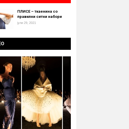
ПЛИСЕ – ткаенина со
правилни ситни набори
јули 29, 2021
ЕО