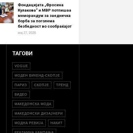
Фондацијата „Фросина
Кулакова“ и МВР потпишаа
меморандум за заедничка
борба за поголема
безбедност во сообраќајот
мај 27, 2026
ТАГОВИ
VOGUE
МОДЕН ВИКЕНД-СКОПЈЕ
ПАРИЗ
СКОПЈЕ
ТРЕНД
ВИДЕО
МАКЕДОНСКА МОДА
МАКЕДОНСКИ ДИЗАЈНЕРИ
МОДНА РЕВИЈА
НАКИТ
РЕКЛАМНА КАМПАЊА