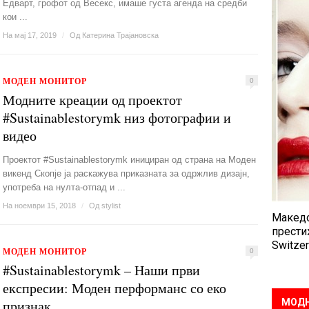
Едварт, грофот од Весекс, имаше густа агенда на средби
кои ...
На мај 17, 2019
/
Од
Катерина Трајановска
МОДЕН МОНИТОР
0
Модните креации од проектот
#Sustainablestorymk низ фотографии и
видео
Проектот #Sustainablestorymk инициран од страна на Моден
викенд Скопје ја раскажува приказната за одржлив дизајн,
употреба на нулта-отпад и ...
На ноември 15, 2018
/
Од
stylist
Македо
прести
Switzer
МОДЕН МОНИТОР
0
#Sustainablestorymk – Наши први
експресии: Моден перформанс со еко
признак
МОДН