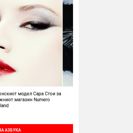
нскиот модел Сара Стои за
жниот магазин Numero
land
А АЗБУКА