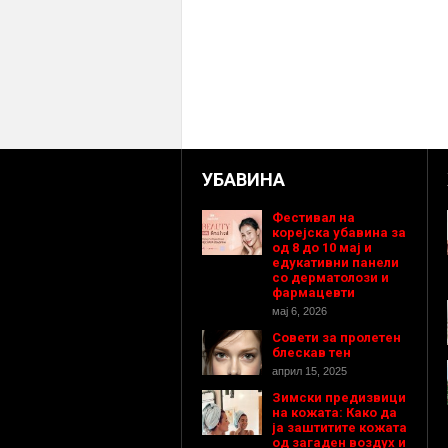
УБАВИНА
Фестивал на
корејска убавина за
од 8 до 10 мај и
едукативни панели
со дерматолози и
фармацевти
мај 6, 2026
Совети за пролетен
блескав тен
април 15, 2025
Зимски предизвици
на кожата: Како да
ја заштитите кожата
од загаден воздух и