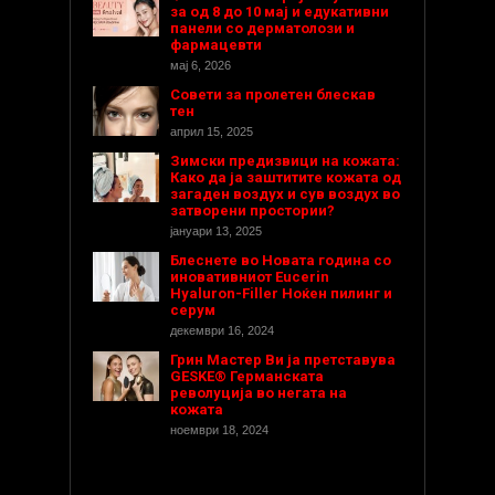
за од 8 до 10 мај и едукативни
панели со дерматолози и
фармацевти
мај 6, 2026
Совети за пролетен блескав
тен
април 15, 2025
Зимски предизвици на кожата:
Како да ја заштитите кожата од
загаден воздух и сув воздух во
затворени простории?
јануари 13, 2025
Блеснете во Новата година со
иновативниот Eucerin
Hyaluron-Filler Ноќен пилинг и
серум
декември 16, 2024
Грин Мастер Ви ја претставува
GESKE® Германската
револуција во негата на
кожата
ноември 18, 2024