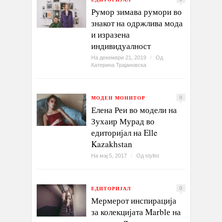
Румор зимава румори во
знакот на одржлива мода
и изразена
индивидуалност
На декември 21, 2019
/
Од
Катерина Трајановска
МОДЕН МОНИТОР
0
Елена Реи во модели на
Зухаир Мурад во
едиторијал на Elle
Kazakhstan
На мај 5, 2017
/
Од
stylist
ЕДИТОРИЈАЛ
0
Мермерот инспирација
за колекцијата Marblе на