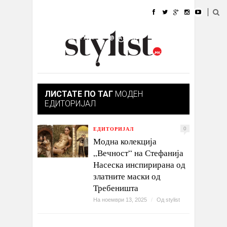
ДОМА
МОДА
СТИЛ
УБАВИНА
ЖИВОТ
КУЛТУРА
@РАБОТА
ГАЛЕРИЈА
ИЗЛОГ
КОНТАКТ
ЛИСТАТЕ ПО ТАГ
МОДЕН
ЕДИТОРИЈАЛ
ЕДИТОРИЈАЛ
0
Модна колекција
„Вечност“ на Стефанија
Насеска инспирирана од
златните маски од
Требеништа
На ноември 13, 2025
/
Од
stylist