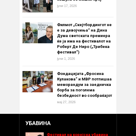
јуни 17, 2026
Филмот „Скејтбордингот не
е за девојчиња“ на Дина
Дума светската премиера
ќе ја има на фестивалот на
Роберт Де Ниро („Трибека
фестивал“)
јуни 1, 2026
Фондацијата „Фросина
Кулакова“ и МВР потпишаа
меморандум за заедничка
борба за поголема
безбедност во сообраќајот
мај 27, 2026
УБАВИНА
Фестивал на корејска убавина