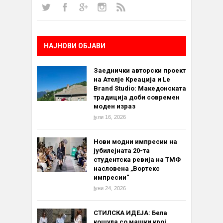
НАЈНОВИ ОБЈАВИ
Заеднички авторски проект
на Ателје Креација и Le
Brand Studio: Македонската
традиција доби современ
моден израз
јули 16, 2026
Нови модни импресии на
јубилејната 20-та
студентска ревија на ТМФ
насловена „Вортекс
импресии“
јуни 24, 2026
СТИЛСКА ИДЕЈА: Бела
кошула со машки крој