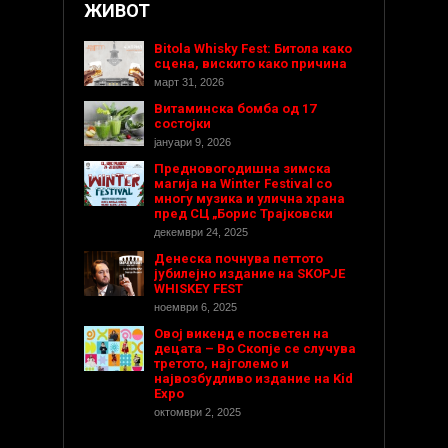
ЖИВОТ
Bitola Whisky Fest: Битола како
сцена, вискито како причина
март 31, 2026
Витаминска бомба од 17
состојки
јануари 9, 2026
Предновогодишнa зимска
магија на Winter Festival со
многу музика и улична храна
пред СЦ „Борис Трајковски
декември 24, 2025
Денеска почнува петтото
јубилејно издание на SKOPJE
WHISKEY FEST
ноември 6, 2025
Овој викенд е посветен на
децата – Во Скопје се случува
третото, најголемо и
највозбудливо издание на Kid
Expo
октомври 2, 2025