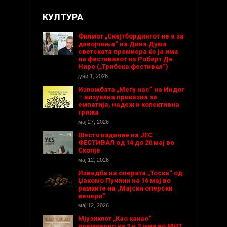
КУЛТУРА
Филмот „Скејтбордингот не е за
девојчиња“ на Дина Дума
светската премиера ќе ја има
на фестивалот на Роберт Де
Ниро („Трибека фестивал“)
јуни 1, 2026
Изложбата „Меѓу нас“ на Индог
– визуелна приказна за
емпатија, надеж и колективна
грижа
мај 27, 2026
Шесто издание на ЈЕС
ФЕСТИВАЛ од 14 до 20 мај во
Скопје
мај 12, 2026
Изведба на операта „Тоска“ од
Џакомо Пучини на 16 мај во
рамките на „Мајски оперски
вечери“
мај 12, 2026
Мјузиклот „Као какао“
премиерно на 2 и 3 јуни во МНТ