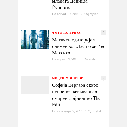
младата Даниела
Ѓуровска
На август 19, 2016
/
Од
stylist
ФОТО ГАЛЕРИЈА
0
Магичен едиторијал
снимен во „Лас позас“ во
Мексико
На април 13, 2016
/
Од
stylist
МОДЕН МОНИТОР
0
Софија Вергара скоро
непрепознатлива и со
смирен стајлинг во The
Edit
На февруари 5, 2016
/
Од
stylist