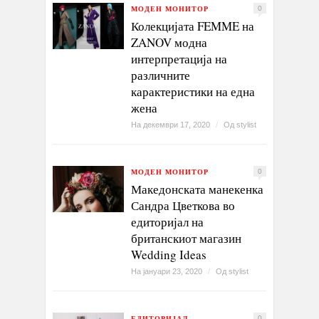
МОДЕН МОНИТОР
0
Колекцијата FEMME на
ZANOV модна
интерпретација на
различните
карактеристики на една
жена
На декември 17, 2020
/
Од
stylist
МОДЕН МОНИТОР
0
Македонската манекенка
Сандра Цветкова во
едиторијал на
британскиот магазин
Wedding Ideas
На јануари 23, 2020
/
Од
stylist
ЕДИТОРИЈАЛ
0