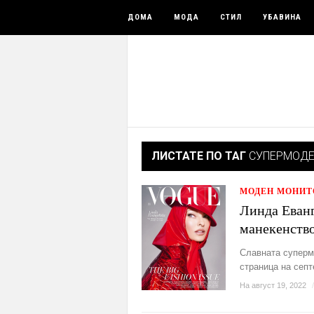
ДОМА
МОДА
СТИЛ
УБАВИНА
ЛИСТАТЕ ПО ТАГ
СУПЕРМОД
МОДЕН МОНИТ
Линда Еванг
манекенство
Славната суперм
страница на септ
На август 19, 2022
/