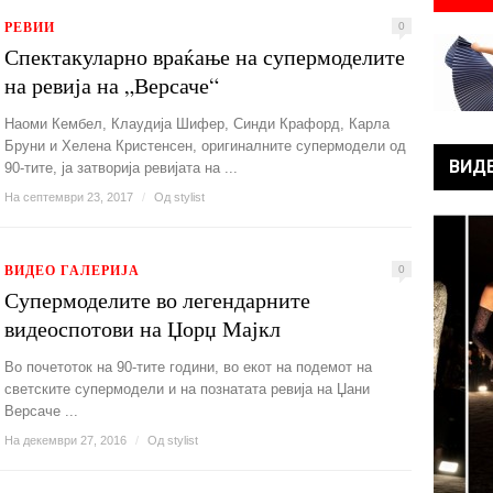
РЕВИИ
0
Спектакуларно враќање на супермоделите
на ревија на „Версаче“
Наоми Кембел, Клаудија Шифер, Синди Крафорд, Карла
Бруни и Хелена Кристенсен, оригиналните супермодели од
ВИД
90-тите, ја затворија ревијата на ...
На септември 23, 2017
/
Од
stylist
ВИДЕО ГАЛЕРИЈА
0
Супермоделите во легендарните
видеоспотови на Џорџ Мајкл
Во почетоток на 90-тите години, во екот на подемот на
светските супермодели и на познатата ревија на Џани
Версаче ...
На декември 27, 2016
/
Од
stylist