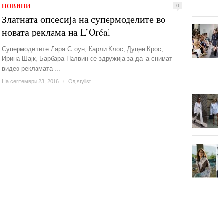
НОВИНИ
0
Златната опсесија на супермоделите во
новата реклама на L’Oréal
Супермоделите Лара Стоун, Карли Клос, Дуцен Крос,
Ирина Шајк, Барбара Палвин се здружија за да ја снимат
видео рекламата ...
На септември 23, 2016
/
Од
stylist