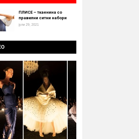
ПЛИСЕ – ткаенина со
правилни ситни набори
јули 29, 2021
ЕО