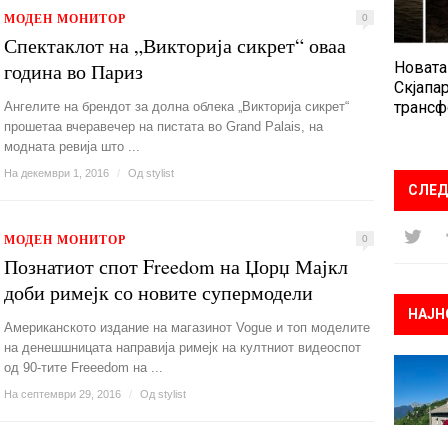
МОДЕН МОНИТОР
0
Спектаклот на „Викторија сикрет“ оваа
година во Париз
Новата
Скјапар
трансф
Ангелите на брендот за долна облека „Викторија сикрет“
прошетаа вчеравечер на пистата во Grand Palais, на
модната ревија што ...
На декември 1, 2016
/
Од
stylist
СЛЕД
МОДЕН МОНИТОР
0
Познатиот спот Freedom на Џорџ Мајкл
доби римејк со новите супермодели
НАЈН
Американското издание на магазинот Vogue и топ моделите
на денешшницата направија римејк на култниот видеоспот
од 90-тите Freeedom на ...
На септември 29, 2016
/
Од
stylist