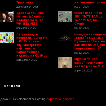
Трајковски
и колективна грижа
декември 24, 2025
мај 27, 2026
Денеска почнува
Шесто издание на
петтото јубилејно
ЈЕС ФЕСТИВАЛ од
издание на SKOPJE
14 до 20 мај во
WHISKEY FEST
Скопје
ноември 6, 2025
мај 12, 2026
Овој викенд е
Изведба на операта
посветен на децата
„Тоска“ од Џакомо
– Во Скопје се
Пучини на 16 мај во
случува третото,
рамките на „Мајски
најголемо и
оперски вечери“
највозбудливо
мај 12, 2026
издание на Kid Expo
Мјузиклот „Као
октомври 2, 2025
какао“ премиерно
на 2 и 3 јуни во МНТ
април 24, 2026
МАРКЕТИНГ
задржани. Development & Hosting
eXpressive graphics