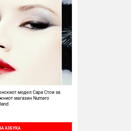
нскиот модел Сара Стои за
жниот магазин Numero
land
А АЗБУКА