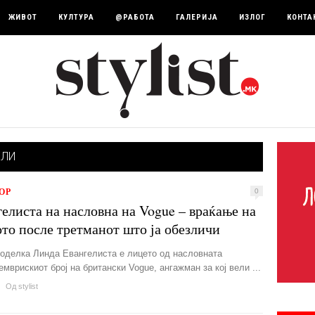
ЖИВОТ
КУЛТУРА
@РАБОТА
ГАЛЕРИЈА
ИЗЛОГ
КОНТА
ЕЛИ
ОР
0
елиста на насловна на Vogue – враќање на
то после третманот што ја обезличи
оделка Линда Евангелиста е лицето од насловната
емврискиот број на британски Vogue, ангажман за кој вели ...
Од
stylist