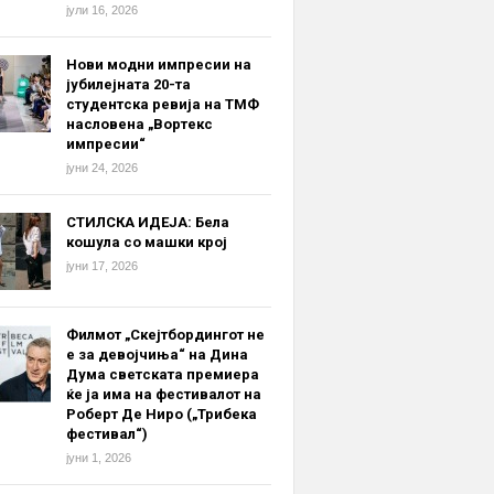
јули 16, 2026
Нови модни импресии на
јубилејната 20-та
студентска ревија на ТМФ
насловена „Вортекс
импресии“
јуни 24, 2026
СТИЛСКА ИДЕЈА: Бела
кошула со машки крој
јуни 17, 2026
Филмот „Скејтбордингот не
е за девојчиња“ на Дина
Дума светската премиера
ќе ја има на фестивалот на
Роберт Де Ниро („Трибека
фестивал“)
јуни 1, 2026