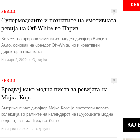
ПОБА
РЕВИИ
0
Супермоделите и познатите на емотивната
ревија на Off-White во Париз
Во чест на прерано заминатиот моден дизајнер Вирџил
Абло, основач на брендот Off-White, но и креативен
директор на машката ...
На март 2, 2022
/
Од
stylist
РЕВИИ
0
Бродвеј како модна писта за ревијата на
Мајкл Корс
Американскиот дизајнер Мајкл Корс ја претстави новата
колекција во рамките на календарот на Њујоршката модна
недела, за таа Бродвеј беше ...
КАЛ
На април 12, 2021
/
Од
stylist