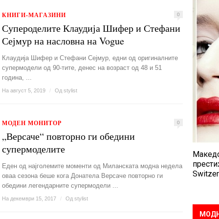
КНИГИ-МАГАЗИНИ
0
Супероделите Клаудија Шифер и Стефани
Сејмур на насловна на Vogue
Клаудија Шифер и Стефани Сејмур, едни од оригиналните
супермодели од 90-тите, денес на возраст од 48 и 51
година, ...
На август 5, 2019
/
Од
stylist
МОДЕН МОНИТОР
0
„Версаче“ повторно ги обедини
супермоделите
Македо
прести
Еден од најголемите моменти од Миланската модна недела
Switzer
оваа сезона беше кога Донатела Версаче повторно ги
обедини легендарните супермодели ...
На декември 15, 2017
/
Од
stylist
МОДН