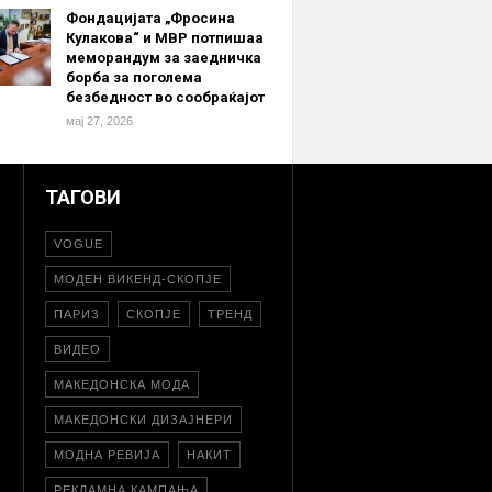
Фондацијата „Фросина
Кулакова“ и МВР потпишаа
меморандум за заедничка
борба за поголема
безбедност во сообраќајот
мај 27, 2026
ТАГОВИ
VOGUE
МОДЕН ВИКЕНД-СКОПЈЕ
ПАРИЗ
СКОПЈЕ
ТРЕНД
ВИДЕО
МАКЕДОНСКА МОДА
МАКЕДОНСКИ ДИЗАЈНЕРИ
МОДНА РЕВИЈА
НАКИТ
РЕКЛАМНА КАМПАЊА