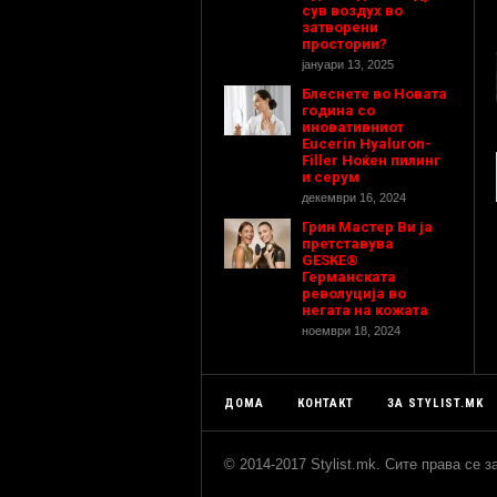
сув воздух во
затворени
простории?
јануари 13, 2025
Блеснете во Новата
година со
иновативниот
Eucerin Hyaluron-
Filler Ноќен пилинг
и серум
декември 16, 2024
Грин Мастер Ви ја
претставува
GESKE®
Германската
револуција во
негата на кожата
ноември 18, 2024
ДОМА
КОНТАКТ
ЗА STYLIST.MK
© 2014-2017 Stylist.mk. Сите права се 