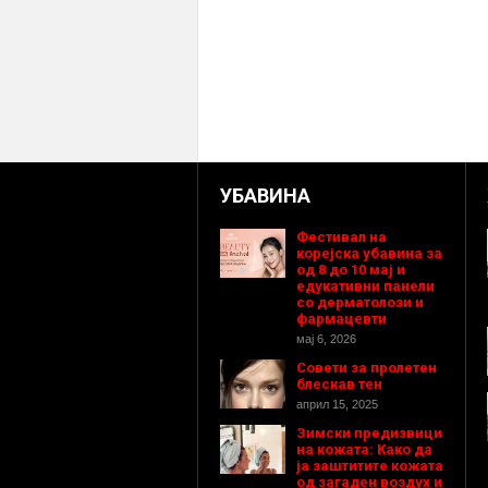
УБАВИНА
Фестивал на
корејска убавина за
од 8 до 10 мај и
едукативни панели
со дерматолози и
фармацевти
мај 6, 2026
Совети за пролетен
блескав тен
април 15, 2025
Зимски предизвици
на кожата: Како да
ја заштитите кожата
од загаден воздух и