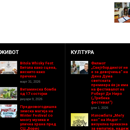
ЖИВОТ
КУЛТУРА
Bitola Whisky Fest:
Филмот
Битола како сцена,
„Скејтбордингот не
вискито како
е за девојчиња“ на
причина
Дина Дума
светската
март 31, 2026
премиера ќе ја има
Витаминска бомба
на фестивалот на
од 17 состојки
Роберт Де Ниро
(„Трибека
јануари 9, 2026
фестивал“)
Предновогодишнa
јуни 1, 2026
зимска магија на
Winter Festival со
Изложбата „Меѓу
многу музика и
нас“ на Индог –
улична храна пред
визуелна приказна
СЦ „Борис
за емпатија, надеж