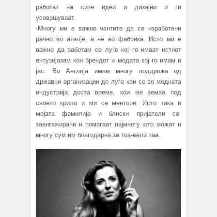
работат на сите идеи и дизајни и ги
усовршуваат.
-Многу ми е важно чантите да се изработени
рачно во ателје, а не во фабрика. Исто ми е
важно да работам со луѓе кој го имаат истиот
ентузијазам кон брендот и модата кој го имам и
јас. Во Англија имам многу поддршка од
државни организации до луѓе кои се во модната
индустрија доста време, кои ме земаа под
своето крило и ми се ментори. Исто така и
мојата фамилија и блиски пријатели се
заангажирани и помагаат најмногу што можат и
многу сум им благодарна за тоа-вели таа.