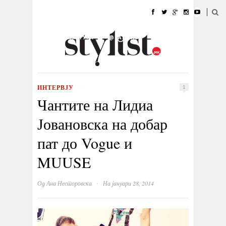
ДОМА
МОДА
СТИЛ
УБАВИНА
ЖИВОТ
КУЛТУРА
@РАБОТА
ГАЛЕРИЈА
ИЗЛОГ
КОНТАКТ
ИНТЕРВЈУ
1
Чантите на Лидиа
Јовановска на добар
пат до Vogue и
MUUSE
·
Од
Ана Несторовска
На јануари 28, 2014