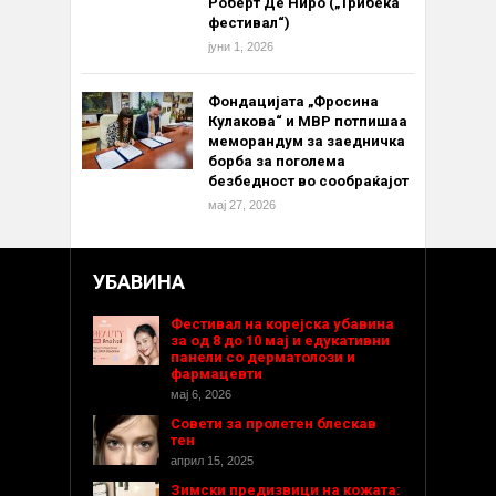
Роберт Де Ниро („Трибека
фестивал“)
јуни 1, 2026
Фондацијата „Фросина
Кулакова“ и МВР потпишаа
меморандум за заедничка
борба за поголема
безбедност во сообраќајот
мај 27, 2026
УБАВИНА
Фестивал на корејска убавина
за од 8 до 10 мај и едукативни
панели со дерматолози и
фармацевти
мај 6, 2026
Совети за пролетен блескав
тен
април 15, 2025
Зимски предизвици на кожата: