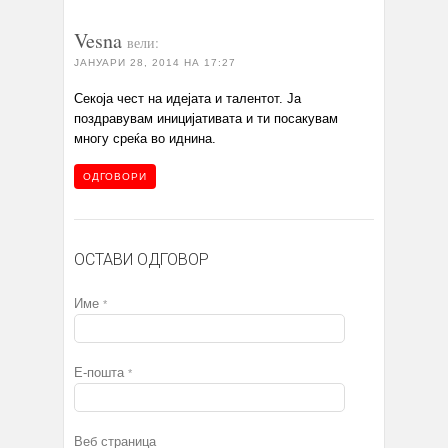
Vesna
вели:
ЈАНУАРИ 28, 2014 НА 17:27
Секоја чест на идејата и талентот. Ја
поздравувам иницијативата и ти посакувам
многу среќа во иднина.
ОДГОВОРИ
ОСТАВИ ОДГОВОР
Име
*
Е-пошта
*
Веб страница