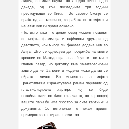
Лидиа, со мали паузи во Лондон живее една
декада, од кои последните три години
престојуваше во Кина. Во своето Скопје се
враќа еднаш месечно, за работа со ателјето и
набавки кои ги прави локално.
-Но, исто така го ценам секој момент поминат
со мајата фамилија и најблиски другари од
детството, кои многу ми фаелеа додека бев во
Азија. Што се однесува до продажба на моите
креации во Македонија, ова сè уште не ми е
главен пазар, но доколку има заинтересирани
зашто да не! За цени и модели може да ми се
обратат лично. Во моментов во мојата
работилница изработуваме рамен паричник од
пластифицирана хартија, кој ќе биде
незабележлив во било која чанта, во кој покрај
вашите пари ќе има простор за сите картички и
документи. Со нетрпение го чекам првиот
примерок за тестирање-вели таа.