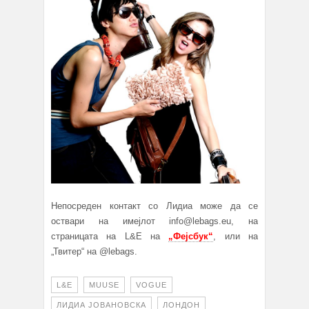
Непосреден контакт со Лидиа може да се
оствари на имејлот info@lebags.eu, на
страницата на L&E на
„Фејсбук“
, или на
„Твитер“ на @lebags.
L&E
MUUSE
VOGUE
ЛИДИА ЈОВАНОВСКА
ЛОНДОН