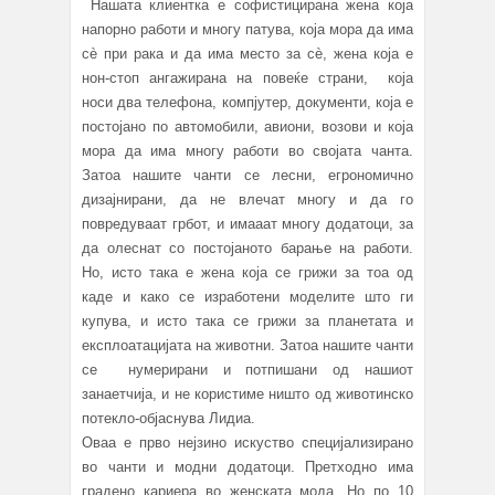
Нашата клиентка е софистицирана жена која
напорно работи и многу патува, која мора да има
сè при рака и да има место за сè, жена која е
нон-стоп ангажирана на повеќе страни, која
носи два телефона, компјутер, документи, која е
постојано по автомобили, авиони, возови и која
мора да има многу работи во својата чанта.
Затоа нашите чанти се лесни, егрономично
дизајнирани, да не влечат многу и да го
повредуваат грбот, и имааат многу додатоци, за
да олеснат со постојаното барање на работи.
Но, исто така е жена која се грижи за тоа од
каде и како се изработени моделите што ги
купува, и исто така се грижи за планетата и
експлоатацијата на животни. Затоа нашите чанти
се нумерирани и потпишани од нашиот
занаетчија, и не користиме ништо од животинско
потекло-објаснува Лидиа.
Оваа е прво нејзино искуство специјализирано
во чанти и модни додатоци. Претходно има
градено кариера во женската мода. Но по 10