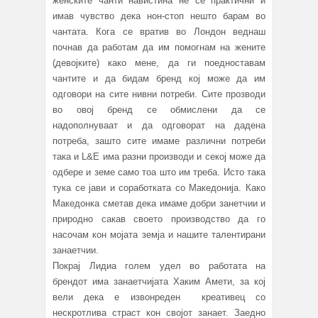
женските чанти навистина не се практични и
имав чувство дека нон-стоп нешто барам во
чантата. Кога се вратив во Лондон веднаш
почнав да работам да им помогнам на жените
(девојките) како мене, да ги поедноставам
чантите и да бидам бренд кој може да им
одговори на сите нивни потреби. Сите прозводи
во овој бренд се обмислени да се
надополнуваат и да одговорат на дадена
потреба, зашто сите имаме различни потреби
така и L&E има разни производи и секој може да
одбере и земе само тоа што им треба. Исто така
тука се јави и соработката со Македонија. Како
Македонка сметав дека имаме добри занетчии и
природно сакав своето производство да го
насочам кон мојата земја и нашите талентирани
занаетчии.
Покрај Лидиа голем удел во работата на
брендот има занаетчијата Хаким Амети, за кој
вели дека е извонреден креативец со
нескротлива страст кон својот занает. Заедно