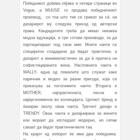
Победникот добива објава и четири страници во
Vogue, а MUUSE го продава победничкиот
производ, со тоа што тие се грижат за сè, на
дизајнерот му следува приход од авторски
права. Кандидатите треба да имаат некаква
модна едукација, и три готови производи, за да
партиципираат под свое име. Моите чанти се
специјално создадени да бидат практични, а
дизајнот е минималистичен за да ѝ прилега на
софистицираната жена. Насловната чанта е
WALLY- една од помалите што служат како
паричник и модел за разни пригоди, која се
прикачува за поголемите чанти. Втората е
MOTHER, најпрактичната, лесна и
најергономичнa во колекцијата. Целиот бренд е
базиран околу оваа чанта. Третиот дизајн е
TRENDY. Оваа чанта е дизајнирана за жените
кои мораат да изгледаат модерно, но сепак
сакаат да бидат практични-вели таа.
На крајот од изборот ќе има два победника.