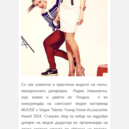
Со три уникатни и практични модели на чанти,
македонската дизајнерка Лидиа Јовановска,
која живее и работи во Лондон, е во
конкуренција на светскиот моден натпревар
MUUSE x Vogue Talents Young Vision Accessories
Award 2014. Станува збор за избор на најдобри
дизајни на модни додатоци во организација на
двата светски гиганта во областа на модата.