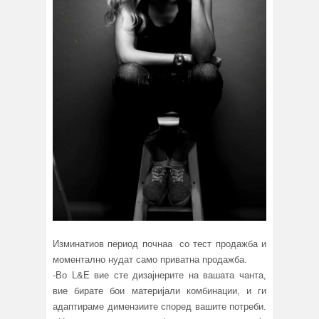
Изминатиов периoд почнаа со тест продажба и
моментално нудат само приватна продажба.
-Во L&E вие сте дизајнерите на вашата чанта,
вие бирате бои материјали комбинации, и ги
адаптираме димензиите според вашите потреби.