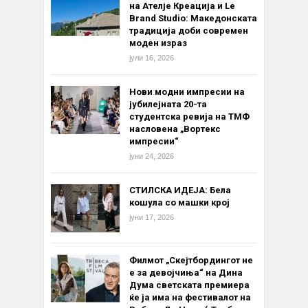
на Ателје Креација и Le
Brand Studio: Македонската
традиција доби современ
моден израз
јули 16, 2026
Нови модни импресии на
јубилејната 20-та
студентска ревија на ТМФ
насловена „Вортекс
импресии“
јуни 24, 2026
СТИЛСКА ИДЕЈА: Бела
кошула со машки крој
јуни 17, 2026
Филмот „Скејтбордингот не
е за девојчиња“ на Дина
Дума светската премиера
ќе ја има на фестивалот на