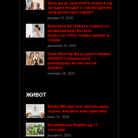
Како да ја заштитите кожата од
загаден воздух и сув воздух во
затворени простории?
јануари 13, 2025
Блеснете во Новата година со
иновативниот Eucerin
Hyaluron-Filler Ноќен пилинг и
серум
декември 16, 2024
Грин Мастер Ви ја претставува
GESKE® Германската
револуција во негата на
кожата
ноември 18, 2024
ЖИВОТ
Bitola Whisky Fest: Битола како
сцена, вискито како причина
март 31, 2026
Витаминска бомба од 17
состојки
јануари 9, 2026