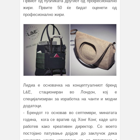
Првиот од публиката другиот од професионално
жири. Првите 50 ќе бидат оценети од
професионално жири.
Лидиа е основачка на концептуалниот бренд
L&E, стациониран во Лондон, кој е
специјализиран за изработка на чанти и модни
додатоци.
- Брендот го основав во септември, минатата
година, кога се вратив од Хонг Конг, каде што
работев како креативен директор. Со моето
постојано патување дојдов до заклучок дека