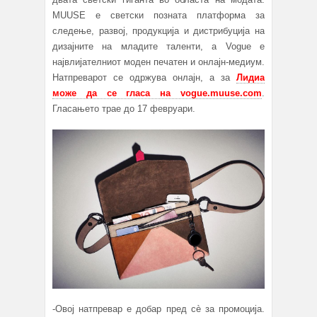
MUUSE е светски позната платформа за
следење, развој, продукција и дистрибуција на
дизајните на младите таленти, а Vogue е
највлијателниот моден печатен и онлајн-медиум.
Натпреварот се одржува онлајн, а за
Лидиа
може да се гласа на vogue.muuse.com
.
Гласањето трае до 17 февруари.
-Oвој натпревар е добар пред сè за промоција.