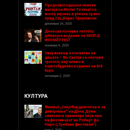
Предновогодишнa зимска
магија на Winter Festival со
многу музика и улична храна
пред СЦ „Борис Трајковски
декември 24, 2025
Денеска почнува петтото
јубилејно издание на SKOPJE
WHISKEY FEST
ноември 6, 2025
Овој викенд е посветен на
децата – Во Скопје се случува
третото, најголемо и
највозбудливо издание на Kid
Expo
октомври 2, 2025
КУЛТУРА
Филмот „Скејтбордингот не е за
девојчиња“ на Дина Дума
светската премиера ќе ја има
на фестивалот на Роберт Де
Ниро („Трибека фестивал“)
јуни 1, 2026