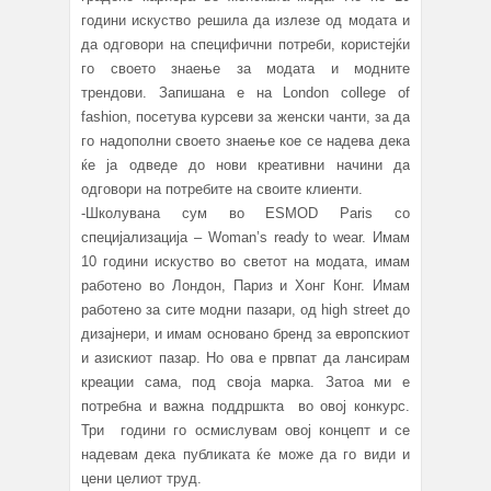
години искуство решила да излезе од модата и
да одговори на специфични потреби, користејќи
го своето знаење за модата и модните
трендови. Запишана е на London college of
fashion, посетува курсеви за женски чанти, за да
го надополни своето знаење кое се надева дека
ќе ја одведе до нови креативни начини да
одговори на потребите на своите клиенти.
-Школувана сум во ESMOD Paris со
специјализација – Woman’s ready to wear. Имам
10 години искуство во светот на модата, имам
работено во Лондон, Париз и Хонг Конг. Имам
работено за сите модни пазари, од high street до
дизајнери, и имам основано бренд за европскиот
и азискиот пазар. Но ова е првпат да лансирам
креации сама, под своја марка. Затоа ми е
потребна и важна поддршкта во овој конкурс.
Три години го осмислувам овој концепт и се
надевам дека публиката ќе може да го види и
цени целиот труд.