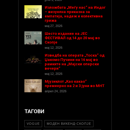
Изложбата „Меѓу нас“ на Индог
– визуелна приказна за
емпатија, надеж и колективна
грижа
мај 27, 2026
Шесто издание на ЈЕС
ФЕСТИВАЛ од 14 до 20 мај во
Скопје
мај 12, 2026
Изведба на операта „Тоска“ од
Џакомо Пучини на 16 мај во
рамките на „Мајски оперски
вечери“
мај 12, 2026
Мјузиклот „Као какао“
премиерно на 2 и 3 јуни во МНТ
април 24, 2026
ТАГОВИ
VOGUE
МОДЕН ВИКЕНД-СКОПЈЕ