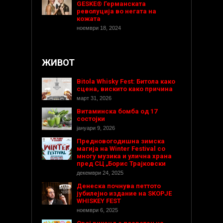
GESKE® Германската
револуција во негата на
кожата
ноември 18, 2024
ЖИВОТ
Bitola Whisky Fest: Битола како
сцена, вискито како причина
март 31, 2026
Витаминска бомба од 17
состојки
јануари 9, 2026
Предновогодишнa зимска
магија на Winter Festival со
многу музика и улична храна
пред СЦ „Борис Трајковски
декември 24, 2025
Денеска почнува петтото
јубилејно издание на SKOPJE
WHISKEY FEST
ноември 6, 2025