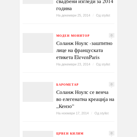
свадбени изгледи за 2014
година
На декември 25, 2014
/
Од
stylist
МОДЕН МОНИТОР
0
Соланж Ноулс -заштитно
лице на француската
етикета ElevenParis
На декември 23, 2014
/
Од
stylist
БАРОМЕТАР
0
Соланж Ноулс се венча
во елегенатна креација на
„Кензо“
На ноември 17, 2014
/
Од
stylist
ЦРВЕН КИЛИМ
0