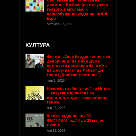
Овој викенд е посветен на
децата – Во Скопје се случува
третото, најголемо и
највозбудливо издание на Kid
Expo
октомври 2, 2025
КУЛТУРА
Филмот „Скејтбордингот не е за
девојчиња“ на Дина Дума
светската премиера ќе ја има
на фестивалот на Роберт Де
Ниро („Трибека фестивал“)
јуни 1, 2026
Изложбата „Меѓу нас“ на Индог
– визуелна приказна за
емпатија, надеж и колективна
грижа
мај 27, 2026
Шесто издание на ЈЕС
ФЕСТИВАЛ од 14 до 20 мај во
Скопје
мај 12, 2026