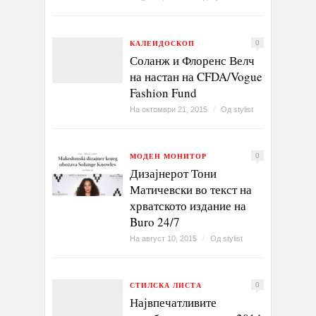
КАЛЕИДОСКОП
0
Соланж и Флоренс Велч
на настан на CFDA/Vogue
Fashion Fund
На октомври 21, 2015
/
Од
stylist
МОДЕН МОНИТОР
0
Дизајнерот Тони
Матичевски во текст на
хрватското издание на
Buro 24/7
На август 10, 2015
/
Од
stylist
СТИЛСКА ЛИСТА
0
Највпечатливите