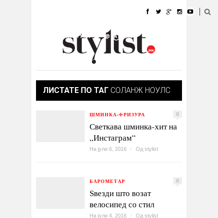
ДОМА
МОДА
СТИЛ
УБАВИНА
ЖИВОТ
КУЛТУРА
@РАБОТА
ГАЛЕРИЈА
ИЗЛОГ
КОНТАКТ
ЛИСТАТЕ ПО ТАГ
СОЛАНЖ НОУЛС
ШМИНКА-ФРИЗУРА
0
Светкава шминка-хит на
„Инстаграм“
На јули 6, 2016
/
Од
stylist
БАРОМЕТАР
0
Ѕвезди што возат
велосипед со стил
На јули 4, 2016
/
Од
stylist