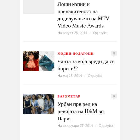
Лоши копии и
пренакитеност на
доделувањето на MTV
Video Music Awards
На август 25, 2014
/
Од
stylist
МОДНИ ДОДАТОЦИ
0
Чанта за која вреди да се
борите!?
На мај 16, 2014
/
Од
stylist
БАРОМЕТАР
0
Урбан прв ред на
ревијата на H&M во
Париз
На февруари 27, 2014
/
Од
stylist