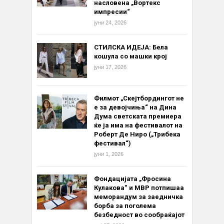
насловена „Вортекс
импресии“
јуни 24, 2026
СТИЛСКА ИДЕЈА: Бела
кошула со машки крој
јуни 17, 2026
Филмот „Скејтбордингот не
е за девојчиња“ на Дина
Дума светската премиера
ќе ја има на фестивалот на
Роберт Де Ниро („Трибека
фестивал“)
јуни 1, 2026
Фондацијата „Фросина
Кулакова“ и МВР потпишаа
меморандум за заедничка
борба за поголема
безбедност во сообраќајот