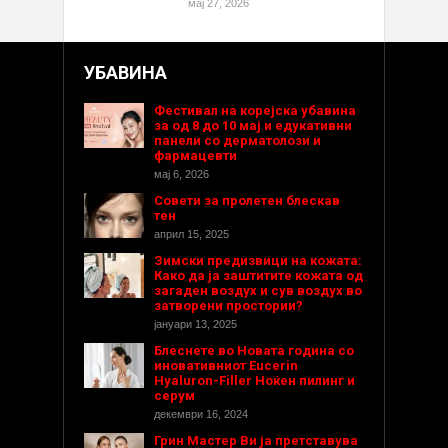
мај 27, 2026
УБАВИНА
Фестивал на корејска убавина
за од 8 до 10 мај и едукативни
панели со дерматолози и
фармацевти
мај 6, 2026
Совети за пролетен блескав
тен
април 15, 2025
Зимски предизвици на кожата:
Како да ја заштитите кожата од
загаден воздух и сув воздух во
затворени простории?
јануари 13, 2025
Блеснете во Новата година со
иновативниот Eucerin
Hyaluron-Filler Ноќен пилинг и
серум
декември 16, 2024
Грин Мастер Ви ја претставува