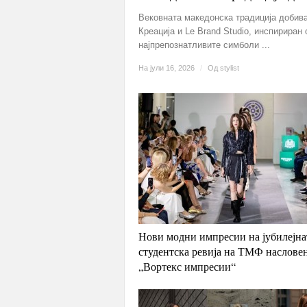
Вековната македонска традиција добива
Креација и Le Brand Studio, инспириран
најпрепознатливите симболи ...
На јули 16, 2026
/
Од
stylist
Нови модни импресии на јубилејнат
студентска ревија на ТМФ наслове
„Вортекс импресии“