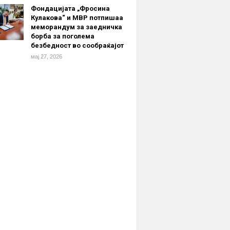
Фондацијата „Фросина
Кулакова“ и МВР потпишаа
меморандум за заедничка
борба за поголема
безбедност во сообраќајот
мај 27, 2026