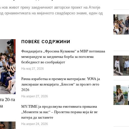
 нов живот преку заедничкиот авторски проект на Ателје
 од орнаментиката на мијачкото свадбарско знаме, еден од
ПОВЕЌЕ СОДРЖИНИ
Фондацијата „Фросина Кулакова“ и МВР потпишаа
меморандум за заедничка борба за поголема
безбедност во сообраќајот
На мај 27, 2026
Рачна изработка и премиум материјали: YOVA ја
лансираше колекцијата „Блосом“ за пролет-лето
2026
На април 27, 2026
а 20-та
на
MY:TIME ја продолжува емотивната приказна
„Моменти за нас“ – Пролетна порака која ќе ве
натера да застанете
На април 24, 2026