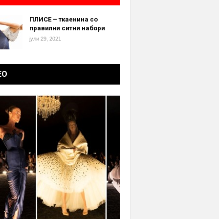
ПЛИСЕ – ткаенина со
правилни ситни набори
јули 29, 2021
ЕО