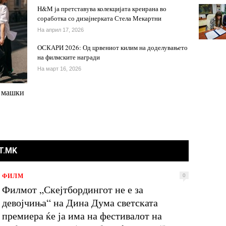
H&M ја претставува колекцијата креирана во
соработка со дизајнерката Стела Мекартни
На април 17, 2026
ОСКАРИ 2026: Од црвениот килим на доделувањето
на филмските награди
На март 16, 2026
 машки
T.MK
ФИЛМ
0
Филмот „Скејтбордингот не е за
девојчиња“ на Дина Дума светската
премиера ќе ја има на фестивалот на