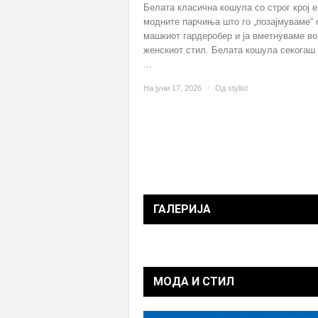
Белата класична кошула со строг крој е
модните парчиња што го „позајмуваме“ 
машкиот гардеробер и ја вметнуваме во
женскиот стил. Белата кошула секогаш
...
На јуни 17, 2026
/
Од
stylist
ГАЛЕРИЈА
МОДА И СТИЛ