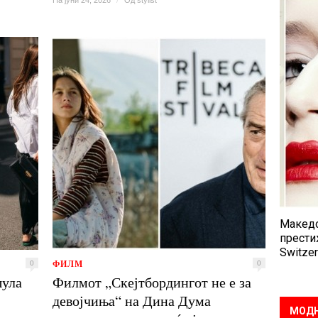
На јуни 24, 2026
/
Од
stylist
Македо
прести
Switzer
ФИЛМ
0
0
ула
Филмот „Скејтбордингот не е за
девојчиња“ на Дина Дума
МОДН