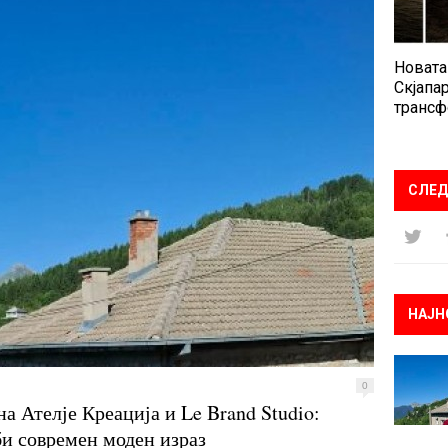
Новата
Скјапар
трансф
СЛЕД
НАЈН
0
а Ателје Креација и Le Brand Studio:
и современ моден израз