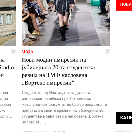
ПОБА
МОДА
0
0
на
Нови модни импресии на
Studio:
јубилејната 20-та студентска
би
ревија на ТМФ насловена
„Вортекс импресии“
а нов
Студентите од Институтот за дизајн и
кт на
инженеринг на облека при Технолошко-
ириран
металуршкиот факултет во Скопје неодамна ги
ско
претставија своите креации на јубилејната 20.
оли ...
студентска модна ревија насловена „Вортекс
КАЛ
импресии“. ...