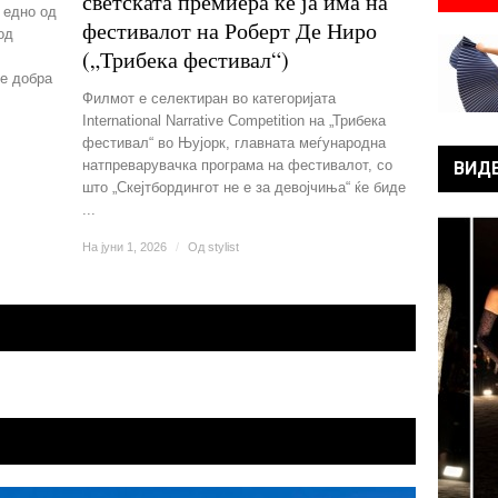
светската премиера ќе ја има на
 едно од
фестивалот на Роберт Де Ниро
од
(„Трибека фестивал“)
 е добра
Филмот е селектиран во категоријата
International Narrative Competition на „Трибека
фестивал“ во Њујорк, главната меѓународна
натпреварувачка програма на фестивалот, со
ВИД
што „Скејтбордингот не е за девојчиња“ ќе биде
...
На јуни 1, 2026
/
Од
stylist