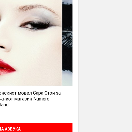
нскиот модел Сара Стои за
жниот магазин Numero
land
А АЗБУКА