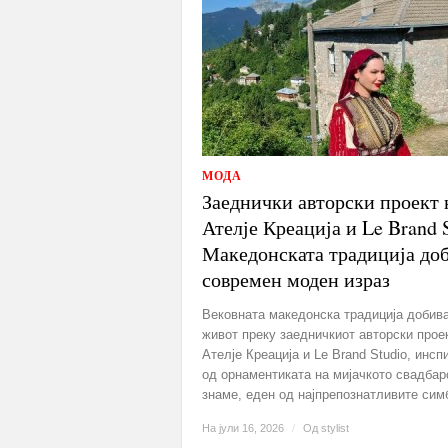
МОДА
Заеднички авторски проект 
Ателје Креација и Le Brand 
Македонската традиција до
современ моден израз
Вековната македонска традиција добив
живот преку заедничкиот авторски прое
Ателје Креација и Le Brand Studio, инсп
од орнаментиката на мијачкото свадбар
знаме, еден од најпрепознатливите симб
На јули 16, 2026
/
Од
stylist