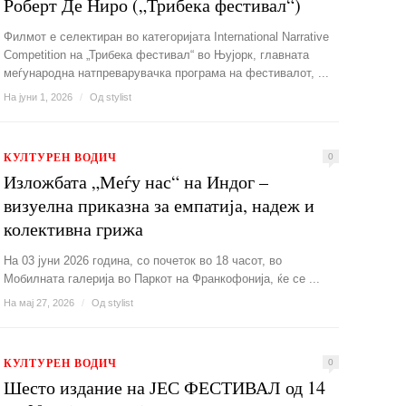
Роберт Де Ниро („Трибека фестивал“)
Филмот е селектиран во категоријата International Narrative
Competition на „Трибека фестивал“ во Њујорк, главната
меѓународна натпреварувачка програма на фестивалот, ...
На јуни 1, 2026
/
Од
stylist
КУЛТУРЕН ВОДИЧ
0
Изложбата „Меѓу нас“ на Индог –
визуелна приказна за емпатија, надеж и
колективна грижа
На 03 јуни 2026 година, со почеток во 18 часот, во
Мобилната галерија во Паркот на Франкофонија, ќе се ...
На мај 27, 2026
/
Од
stylist
КУЛТУРЕН ВОДИЧ
0
Шесто издание на ЈЕС ФЕСТИВАЛ од 14