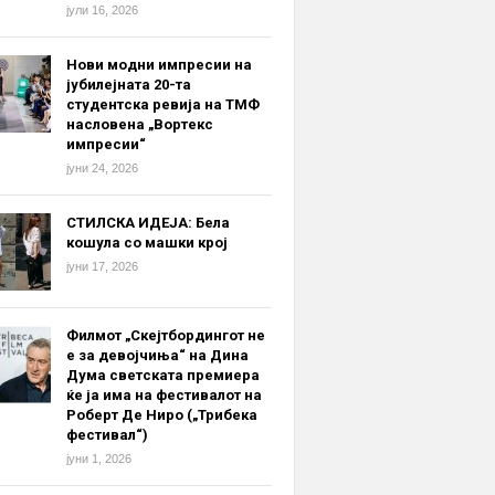
јули 16, 2026
Нови модни импресии на
јубилејната 20-та
студентска ревија на ТМФ
насловена „Вортекс
импресии“
јуни 24, 2026
СТИЛСКА ИДЕЈА: Бела
кошула со машки крој
јуни 17, 2026
Филмот „Скејтбордингот не
е за девојчиња“ на Дина
Дума светската премиера
ќе ја има на фестивалот на
Роберт Де Ниро („Трибека
фестивал“)
јуни 1, 2026