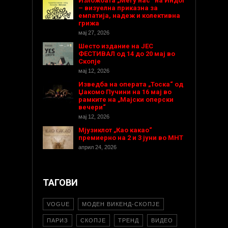
Изложбата „Меѓу нас“ на Индог
– визуелна приказна за
емпатија, надеж и колективна
грижа
мај 27, 2026
Шесто издание на ЈЕС
ФЕСТИВАЛ од 14 до 20 мај во
Скопје
мај 12, 2026
Изведба на операта „Тоска“ од
Џакомо Пучини на 16 мај во
рамките на „Мајски оперски
вечери“
мај 12, 2026
Мјузиклот „Као какао“
премиерно на 2 и 3 јуни во МНТ
април 24, 2026
ТАГОВИ
VOGUE
МОДЕН ВИКЕНД-СКОПЈЕ
ПАРИЗ
СКОПЈЕ
ТРЕНД
ВИДЕО