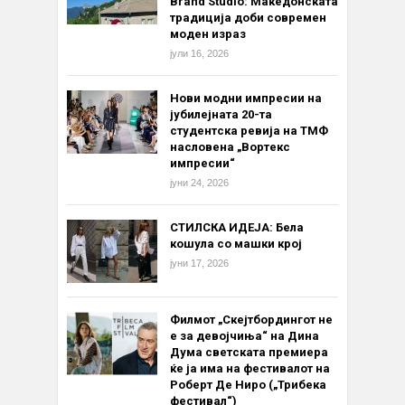
Brand Studio: Македонската
традиција доби современ
моден израз
јули 16, 2026
Нови модни импресии на
јубилејната 20-та
студентска ревија на ТМФ
насловена „Вортекс
импресии“
јуни 24, 2026
СТИЛСКА ИДЕЈА: Бела
кошула со машки крој
јуни 17, 2026
Филмот „Скејтбордингот не
е за девојчиња“ на Дина
Дума светската премиера
ќе ја има на фестивалот на
Роберт Де Ниро („Трибека
фестивал“)