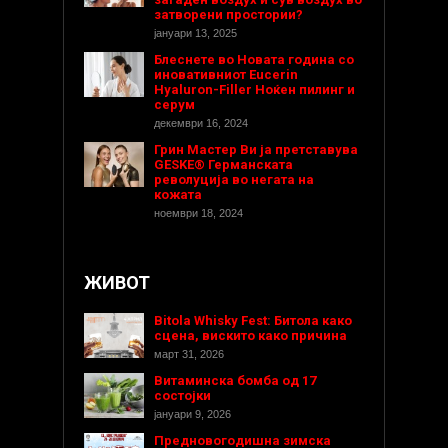
затворени простории?
јануари 13, 2025
Блеснете во Новата година со
иновативниот Eucerin
Hyaluron-Filler Ноќен пилинг и
серум
декември 16, 2024
Грин Мастер Ви ја претставува
GESKE® Германската
револуција во негата на
кожата
ноември 18, 2024
ЖИВОТ
Bitola Whisky Fest: Битола како
сцена, вискито како причина
март 31, 2026
Витаминска бомба од 17
состојки
јануари 9, 2026
Предновогодишнa зимска