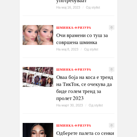
употребуваат
На мај 16, 2023
/
Од
stylist
ШМИНКА-ФРИЗУРА
0
Очи врамени со туш за
совршенa шминка
На мај 8, 2023
/
Од
stylist
ШМИНКА-ФРИЗУРА
0
Оваа боја на коса е тренд
на ТикТок, се очекува да
биде голем тренд за
пролет 2023
На март 30, 2023
/
Од
stylist
ШМИНКА-ФРИЗУРА
0
Одберете палета со сенки