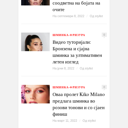
соодветна на бојата на
очите
На септември 8, 2022
/
Од
stylist
ШМИНКА-ФРИЗУРА
0
Видео туторијали:
Бронзена и сјајна
шминка за ултимативен
летен изглед
На јуни 8, 2022
/
Од
stylist
ШМИНКА-ФРИЗУРА
0
Оваа пролет Kiko Milano
предлага шминка во
розови тонови и со сјаен
финиш
На март 11, 2022
/
Од
stylist