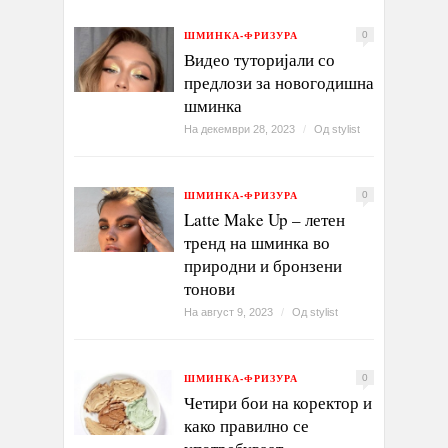
ШМИНКА-ФРИЗУРА
0
Видео туторијали со
предлози за новогодишна
шминка
На декември 28, 2023
/
Од
stylist
ШМИНКА-ФРИЗУРА
0
Latte Make Up – летен
тренд на шминка во
природни и бронзени
тонови
На август 9, 2023
/
Од
stylist
ШМИНКА-ФРИЗУРА
0
Четири бои на коректор и
како правилно се