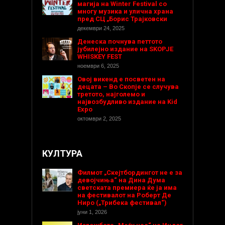
магија на Winter Festival со
многу музика и улична храна
пред СЦ „Борис Трајковски
декември 24, 2025
Денеска почнува петтото
јубилејно издание на SKOPJE
WHISKEY FEST
ноември 6, 2025
Овој викенд е посветен на
децата – Во Скопје се случува
третото, најголемо и
највозбудливо издание на Kid
Expo
октомври 2, 2025
КУЛТУРА
Филмот „Скејтбордингот не е за
девојчиња“ на Дина Дума
светската премиера ќе ја има
на фестивалот на Роберт Де
Ниро („Трибека фестивал“)
јуни 1, 2026