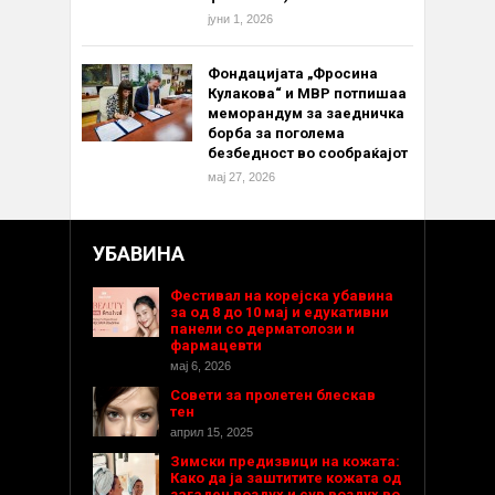
јуни 1, 2026
Фондацијата „Фросина
Кулакова“ и МВР потпишаа
меморандум за заедничка
борба за поголема
безбедност во сообраќајот
мај 27, 2026
УБАВИНА
Фестивал на корејска убавина
за од 8 до 10 мај и едукативни
панели со дерматолози и
фармацевти
мај 6, 2026
Совети за пролетен блескав
тен
април 15, 2025
Зимски предизвици на кожата:
Како да ја заштитите кожата од
загаден воздух и сув воздух во