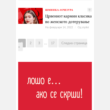
ШМИНКА-ФРИЗУРА
0
Црвениот кармин класика
во женското дотерување
На февруари 14, 2022
/
Од
stylist
1
2
3
…
17
Следна страница
»