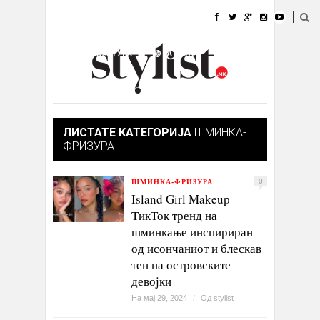
ДОМА
МОДА
СТИЛ
УБАВИНА
ЖИВОТ
КУЛТУРА
@РАБОТА
ГАЛЕРИЈА
ИЗЛОГ
КОНТАКТ
ЛИСТАТЕ КАТЕГОРИЈА
ШМИНКА-
ФРИЗУРА
ШМИНКА-ФРИЗУРА
0
Island Girl Makeup–
ТикТок тренд на
шминкање инспириран
од исончаниот и блескав
тен на островските
девојки
На мај 29, 2024
/
Од
stylist