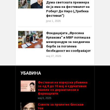
Дума светската премиера
ќе ја има на фестивалот на
Роберт Де Ниро („Трибека
фестивал“)
јуни 1, 2026
Фондацијата „Фросина
Кулакова“ и МВР потпишаа
меморандум за заедничка
борба за поголема
безбедност во сообраќајот
мај 27, 2026
УБАВИНА
Фестивал на корејска убавина
за од 8 до 10 мај и едукативни
панели со дерматолози и
фармацевти
мај 6, 2026
Совети за пролетен блескав
тен