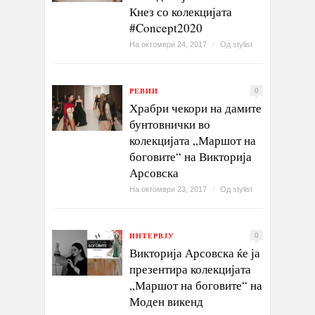
Кнез со колекцијата
#Concept2020
На октомври 24, 2017
/
Од
stylist
РЕВИИ
0
Храбри чекори на дамите
бунтовнички во
колекцијата „Маршот на
боговите“ на Викторија
Арсовска
На октомври 23, 2017
/
Од
stylist
ИНТЕРВЈУ
0
Викторија Арсовска ќе ја
презентира колекцијата
„Маршот на боговите“ на
Моден викенд