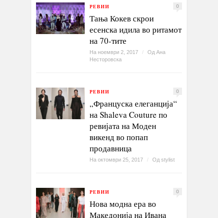
РЕВИИ
0
Тања Кокев скрои
есенска идила во ритамот
на 70-тите
На ноември 2, 2017
/
Од
Ана
Несторовска
РЕВИИ
0
„Француска елеганција“
на Shaleva Couture по
ревијата на Моден
викенд во попап
продавница
На октомври 25, 2017
/
Од
stylist
РЕВИИ
0
Нова модна ера во
Македонија на Ивана