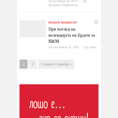
На октомври 16, 2017
/
Од
Катерина Трајановска
МОДЕН МОНИТОР
0
Прв поглед на
колекцијата на Ердем за
H&M
На септември 25, 2017
/
Од
stylist
1
2
Следна страница »