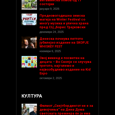
Витаминска бомба од 17
состојки
јануари 9, 2026
Предновогодишнa зимска
магија на Winter Festival со
многу музика и улична храна
пред СЦ „Борис Трајковски
декември 24, 2025
Денеска почнува петтото
јубилејно издание на SKOPJE
WHISKEY FEST
ноември 6, 2025
Овој викенд е посветен на
децата – Во Скопје се случува
третото, најголемо и
највозбудливо издание на Kid
Expo
октомври 2, 2025
КУЛТУРА
Филмот „Скејтбордингот не е за
девојчиња“ на Дина Дума
светската премиера ќе ја има