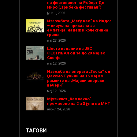
на фестивалот на Роберт Де
Ниро („Трибека фестивал“)
јуни 1, 2026
Изложбата „Меѓу нас“ на Индог
– визуелна приказна за
емпатија, надеж и колективна
грижа
мај 27, 2026
Шесто издание на ЈЕС
ФЕСТИВАЛ од 14 до 20 мај во
Скопје
мај 12, 2026
Изведба на операта „Тоска“ од
Џакомо Пучини на 16 мај во
рамките на „Мајски оперски
вечери“
мај 12, 2026
Мјузиклот „Као какао“
премиерно на 2 и 3 јуни во МНТ
април 24, 2026
ТАГОВИ