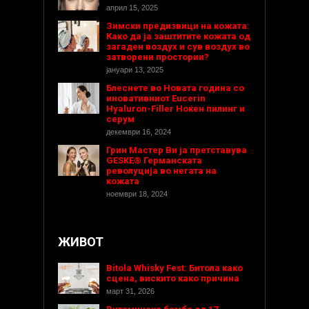
април 15, 2025
Зимски предизвици на кожата:
Како да ја заштитите кожата од
загаден воздух и сув воздух во
затворени простории?
јануари 13, 2025
Блеснете во Новата година со
иновативниот Eucerin
Hyaluron-Filler Ноќен пилинг и
серум
декември 16, 2024
Грин Мастер Ви ја претставува
GESKE® Германската
револуција во негата на
кожата
ноември 18, 2024
ЖИВОТ
Bitola Whisky Fest: Битола како
сцена, вискито како причина
март 31, 2026