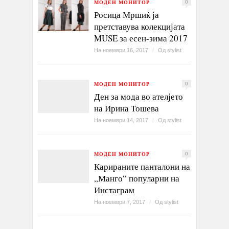
МОДЕН МОНИТОР
0
Росица Мршиќ ја
претставува колекцијата
MUSE за есен-зима 2017
На ноември 16, 2017
/
Од
stylist
МОДЕН МОНИТОР
0
Ден за мода во ателјето
на Ирина Тошева
На ноември 14, 2017
/
Од
stylist
МОДЕН МОНИТОР
0
Карираните панталони на
„Манго“ популарни на
Инстаграм
На ноември 7, 2017
/
Од
stylist