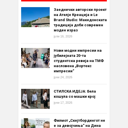
Заеднички авторски проект
на Ателје Креација и Le
Brand Studio: Македонската
традиција доби современ
моден израз
јули 16, 2026
Нови модни импресии на
јубилејната 20-та
студентска ревија на ТМФ
насловена „Вортекс
импресии“
јуни 24, 2026
СТИЛСКА ИДЕЈА: Бела
кошула со машки крој
јуни 17, 2026
Филмот „Скејтбордингот не
е за девојчиња“ на Дина