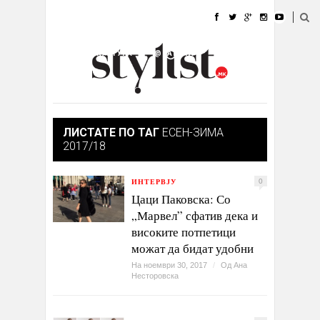
ДОМА
МОДА
СТИЛ
УБАВИНА
ЖИВОТ
КУЛТУРА
@РАБОТА
ГАЛЕРИЈА
ИЗЛОГ
КОНТАКТ
ЛИСТАТЕ ПО ТАГ
ЕСЕН-ЗИМА
2017/18
ИНТЕРВЈУ
0
Цаци Паковска: Со
„Марвел” сфатив дека и
високите потпетици
можат да бидат удобни
На ноември 30, 2017
/
Од
Ана
Несторовска