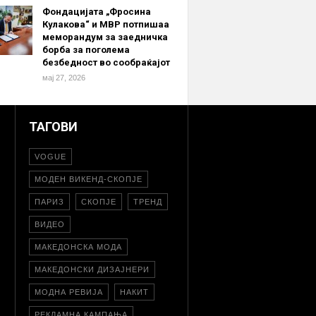
Фондацијата „Фросина
Кулакова“ и МВР потпишаа
меморандум за заедничка
борба за поголема
безбедност во сообраќајот
мај 27, 2026
ТАГОВИ
VOGUE
МОДЕН ВИКЕНД-СКОПЈЕ
ПАРИЗ
СКОПЈЕ
ТРЕНД
ВИДЕО
МАКЕДОНСКА МОДА
МАКЕДОНСКИ ДИЗАЈНЕРИ
МОДНА РЕВИЈА
НАКИТ
РЕКЛАМНА КАМПАЊА