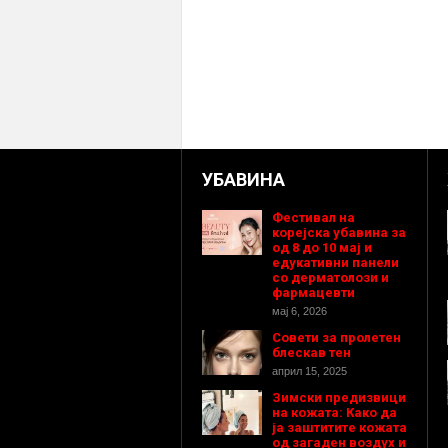
УБАВИНА
Фестивал на
корејска убавина за
од 8 до 10 мај и
едукативни панели
со дерматолози и
фармацевти
мај 6, 2026
Совети за пролетен
блескав тен
април 15, 2025
Зимски предизвици
на кожата: Како да
ја заштитите кожата
од загаден воздух и