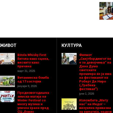
ЖИВОТ
КУЛТУРА
Bitola Whisky Fest:
Филмот
Битола како сцена,
„Скејтбордингот не
вискито како
е за девојчиња“ на
причина
Дина Дума
светската
март 31, 2026
премиера ќе ја има
Витаминска бомба
на фестивалот на
од 17 состојки
Роберт Де Ниро
(„Трибека
јануари 9, 2026
фестивал“)
Предновогодишнa
јуни 1, 2026
зимска магија на
Winter Festival со
Изложбата „Меѓу
многу музика и
нас“ на Индог –
улична храна пред
визуелна приказна
СЦ „Борис
за емпатија, надеж