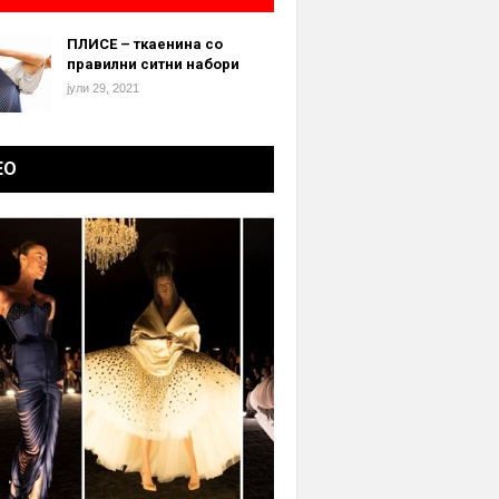
ПЛИСЕ – ткаенина со
правилни ситни набори
јули 29, 2021
ЕО