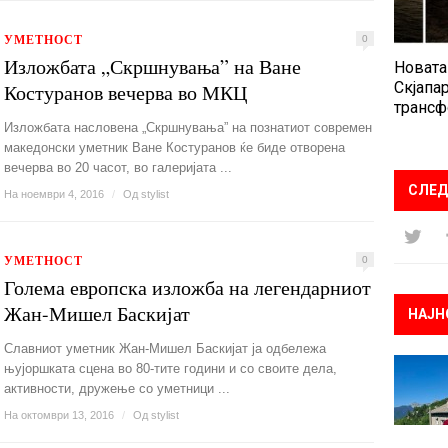
УМЕТНОСТ
0
Изложбата „Скршнувања” на Ване
Новата
Скјапар
Костуранов вечерва во МКЦ
трансф
Изложбата насловена „Скршнувања” на познатиот современ
македонски уметник Ване Костуранов ќе биде отворена
вечерва во 20 часот, во галеријата ...
СЛЕД
На ноември 4, 2016
/
Од
stylist
УМЕТНОСТ
0
Голема европска изложба на легендарниот
Жан-Мишел Баскијат
НАЈН
Славниот уметник Жан-Мишел Баскијат ја одбележа
њујоршката сцена во 80-тите години и со своите дела,
активности, дружење со уметници ...
На октомври 13, 2016
/
Од
stylist