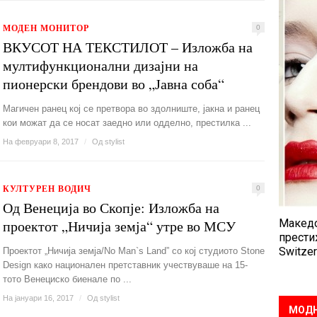
МОДЕН МОНИТОР
0
ВКУСОТ НА ТЕКСТИЛОТ – Изложба на
мултифункционални дизајни на
пионерски брендови во „Јавна соба“
Магичен ранец кој се претвора во здолниште, јакна и ранец
кои можат да се носат заедно или одделно, престилка ...
На февруари 8, 2017
/
Од
stylist
КУЛТУРЕН ВОДИЧ
0
Од Венеција во Скопје: Изложба на
проектот „Ничија земја“ утре во МСУ
Македо
прести
Switzer
Проектот „Ничија земја/No Man`s Land” со кој студиото Stone
Design како национален претставник учествуваше на 15-
тото Венециско биенале по ...
На јануари 16, 2017
/
Од
stylist
МОДН