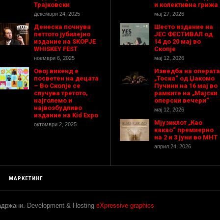
Трајковски
и колективна грижа
декември 24, 2025
мај 27, 2026
Денеска почнува
Шесто издание на
петтото јубилејно
ЈЕС ФЕСТИВАЛ од
издание на SKOPJE
14 до 20 мај во
WHISKEY FEST
Скопје
ноември 6, 2025
мај 12, 2026
Овој викенд е
Изведба на операта
посветен на децата
„Тоска“ од Џакомо
– Во Скопје се
Пучини на 16 мај во
случува третото,
рамките на „Мајски
најголемо и
оперски вечери“
највозбудливо
мај 12, 2026
издание на Kid Expo
Мјузиклот „Као
октомври 2, 2025
какао“ премиерно
на 2 и 3 јуни во МНТ
април 24, 2026
МАРКЕТИНГ
задржани. Development & Hosting
eXpressive graphics