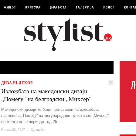
ЖИВОТ
КУЛТУРА
@РАБОТА
ГАЛЕРИЈА
ИЗЛОГ
КОНТА
ДИЗАЈН-ДЕКОР
0
Изложбата на македонски дизајн
„Помеѓу“ на белградски „Миксер“
Македонски дизајн ќе биде претставен на изложбата
насловена „Помеѓу“ на меѓународниот фестивал „Миксер“
во Белград во периодот од 25 ...
На мај 23, 2017
/
Од
stylist