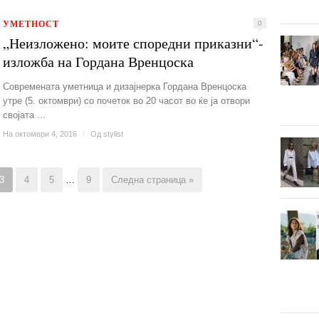
УМЕТНОСТ
0
„Неизложено: моите споредни приказни“-
изложба на Гордана Вренцоска
Современата уметница и дизајнерка Гордана Вренцоска
утре (5. октомври) со почеток во 20 часот во ќе ја отвори
својата ...
На октомври 4, 2016
/
Од
stylist
3
4
5
…
9
Следна страница »