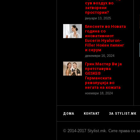
сув воздух во
затворени
простории?
јануари 13, 2025
Блеснете во Новата
година со
иновативниот
Eucerin Hyaluron-
Filler Ноќен пилинг
и серум
декември 16, 2024
Грин Мастер Ви ја
претставува
GESKE®
Германската
револуција во
негата на кожата
ноември 18, 2024
ДОМА
КОНТАКТ
ЗА STYLIST.MK
© 2014-2017 Stylist.mk. Сите права се 