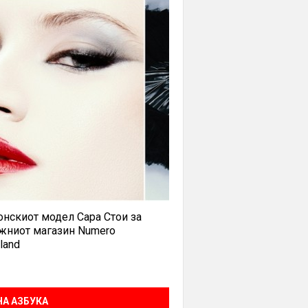
нскиот модел Сара Стои за
жниот магазин Numero
land
А АЗБУКА