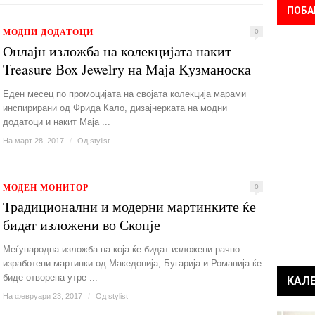
ПОБА
МОДНИ ДОДАТОЦИ
0
Онлајн изложба на колекцијата накит
Treasure Box Jewelry на Маја Kузманоска
Еден месец по промоцијата на својата колекција марами
инспирирани од Фрида Кало, дизајнерката на модни
додатоци и накит Маја ...
На март 28, 2017
/
Од
stylist
МОДЕН МОНИТОР
0
Традиционални и модерни мартинките ќе
бидат изложени во Скопје
Меѓународна изложба на која ќе бидат изложени рачно
изработени мартинки од Македонија, Бугарија и Романија ќе
биде отворена утре ...
КАЛ
На февруари 23, 2017
/
Од
stylist