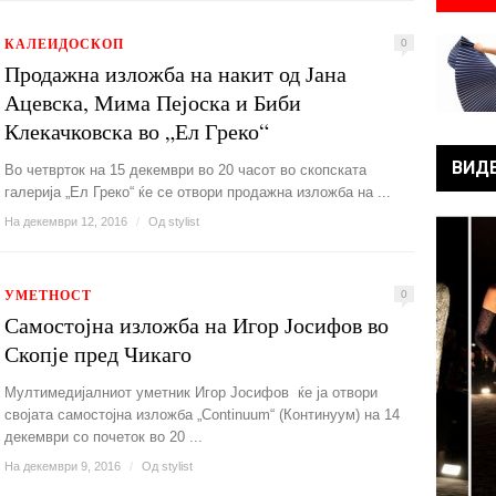
КАЛЕИДОСКОП
0
Продажна изложба на накит од Јана
Ацевска, Мима Пејоска и Биби
Клекачковска во „Ел Греко“
ВИД
Во четврток на 15 декември во 20 часот во скопската
галерија „Ел Греко“ ќе се отвори продажна изложба на ...
На декември 12, 2016
/
Од
stylist
УМЕТНОСТ
0
Самостојна изложба на Игор Јосифов во
Скопје пред Чикаго
Mултимедијалниот уметник Игор Јосифов ќе ја отвори
својата самостојна изложба „Continuum“ (Континуум) на 14
декември со почеток во 20 ...
На декември 9, 2016
/
Од
stylist