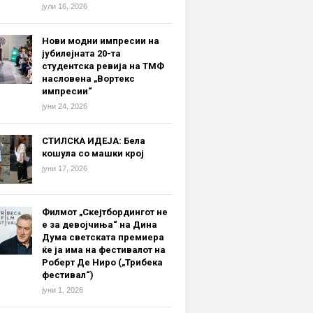
јули 16, 2026
Нови модни импресии на
јубилејната 20-та
студентска ревија на ТМФ
насловена „Вортекс
импресии“
јуни 24, 2026
СТИЛСКА ИДЕЈА: Бела
кошула со машки крој
јуни 17, 2026
Филмот „Скејтбордингот не
е за девојчиња“ на Дина
Дума светската премиера
ќе ја има на фестивалот на
Роберт Де Ниро („Трибека
фестивал“)
јуни 1, 2026